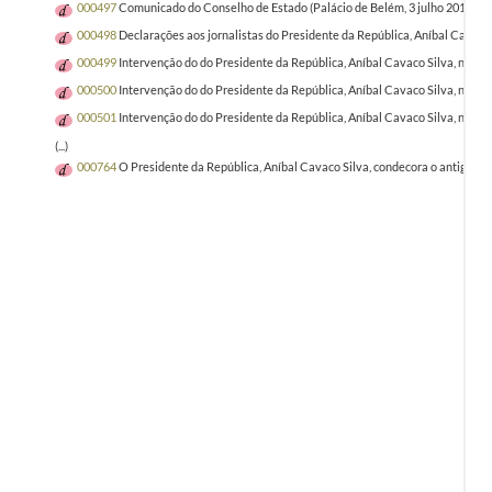
000497
Comunicado do Conselho de Estado (Palácio de Belém, 3 julho 2014)
20
000498
Declarações aos jornalistas do Presidente da República, Aníbal Cavaco S
000499
Intervenção do do Presidente da República, Aníbal Cavaco Silva, no alm
000500
Intervenção do do Presidente da República, Aníbal Cavaco Silva, no encon
000501
Intervenção do do Presidente da República, Aníbal Cavaco Silva, no enco
(...)
000764
O Presidente da República, Aníbal Cavaco Silva, condecora o antigo Ch