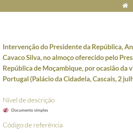
Intervenção do Presidente da República, An
Cavaco Silva, no almoço oferecido pelo Pre
República de Moçambique, por ocasião da vi
Portugal (Palácio da Cidadela, Cascais, 2 ju
 da tomada de posse como Presidente da República, na Assembleia da República (9 março 2006)
Silva, durante a visita de Estado a Portugal do Presidente da Alemanha, Joachim Gauck (Palác
Nível de descrição
ão de encerramento da conferência dos 60 Anos da Câmara de Comércio e Indústria Luso-Alemã,
r em honra do Presidente da República Federal da Alemanha, por ocasião da visita de Estado a
Documento simples
 Silva, por ocasião da visita a Portugal do Presidente da República de Moçambique, Armando G
 em honra do Presidente da República de Moçambique, por ocasião da visita a Portugal, Palácio
Código de referência
 oferecido pelo Presidente da República de Moçambique, por ocasião da visita a Portugal (Pal