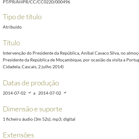
PT/PR/AHPR/CC/CC0220/000496
14-07-03/2014-07-03
ilva, por ocasião da visita a Portugal dos reis de Espanha (Palácio de Belém, 7 julho 2014)
201
Tipo de título
oço em honra dos reis de Espanha por ocasião da visita a Portugal (Palácio Nacional de Queluz,
tro com representantes de instituições académicas e científicas da Coreia (em inglês), por ocas
Atribuído
ntro com a comunidade portuguesa na República da Coreia, por ocasião da visita oficial à Corei
Título
efe do Estado-Maior da Força Aérea, general José Araújo Pinheiro, com a Grã-Cruz da Ordem Mi
Intervenção do Presidente da República, Aníbal Cavaco Silva, no almoç
Presidente da República de Moçambique, por ocasião da visita a Portug
Cidadela, Cascais, 2 julho 2014)
Datas de produção
2014-07-02
a
2014-07-02
Dimensão e suporte
1 ficheiro áudio (3m 52s); mp3; digital
Extensões