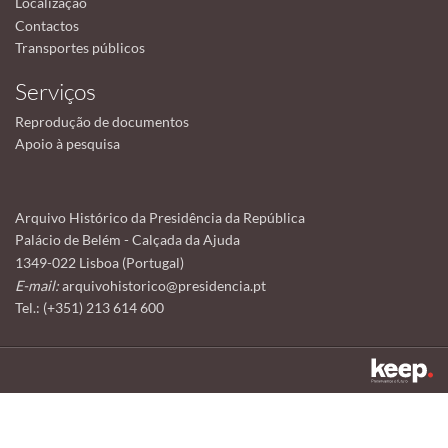
Localização
Contactos
Transportes públicos
Serviços
Reprodução de documentos
Apoio à pesquisa
Arquivo Histórico da Presidência da República
Palácio de Belém - Calçada da Ajuda
1349-022 Lisboa (Portugal)
E-mail:
arquivohistorico@presidencia.pt
Tel.: (+351) 213 614 600
Este sítio utiliza cookies para tornar a sua utilização mais agradável.
Ao continuar a utilizá-lo reconhece e aceita a nossa
política de cookies