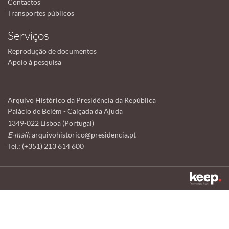
Contactos
Transportes públicos
Serviços
Reprodução de documentos
Apoio à pesquisa
Arquivo Histórico da Presidência da República
Palácio de Belém - Calçada da Ajuda
1349-022 Lisboa (Portugal)
E-mail:
arquivohistorico@presidencia.pt
Tel.: (+351) 213 614 600
Este sítio utiliza cookies para tornar a sua utilização mais agradável.
Ao continuar a utilizá-lo reconhece e aceita a nossa
política de cookies