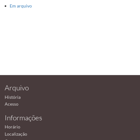
Em arquivo
Arquivo
História
Acesso
Informações
Horário
Localização