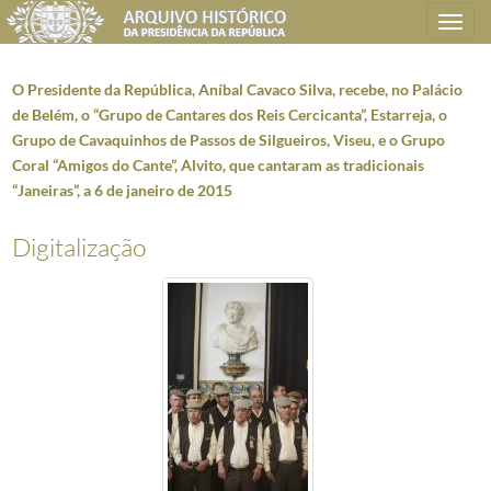
Toggle
navigation
O Presidente da República, Aníbal Cavaco Silva, recebe, no Palácio
de Belém, o “Grupo de Cantares dos Reis Cercicanta”, Estarreja, o
Grupo de Cavaquinhos de Passos de Silgueiros, Viseu, e o Grupo
Plano de classificação
Coral “Amigos do Cante”, Alvito, que cantaram as tradicionais
“Janeiras”, a 6 de janeiro de 2015
AHPR
Presidência da República
1906/2008-05-09
CC
Casa Civil
1912-08-15/2016-03-09
Digitalização
CC0218
Reportagens fotográficas
1959/2021-05-12
000001
Fotografias de Natal do Presidente da República, Aníbal Cavaco Silva 
(...)
004592
O Presidente da República, Aníbal Cavaco Silva, recebe o Primeiro-Mi
004593
O Presidente da República, Aníbal Cavaco Silva, recebe a Ministra da J
004594
O Presidente da República, Aníbal Cavaco Silva, agracia duas personal
004595
O Presidente da República, Aníbal Cavaco Silva dirige aos Portugue
004596
O Presidente da República, Aníbal Cavaco Silva, recebe em audiência o
004597
O Presidente da República, Aníbal Cavaco Silva, recebe, no Palácio de 