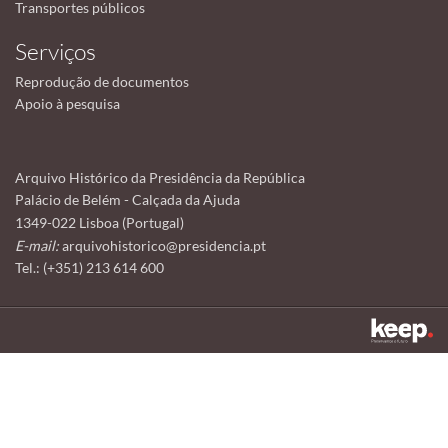
Transportes públicos
Serviços
Reprodução de documentos
Apoio à pesquisa
Arquivo Histórico da Presidência da República
Palácio de Belém - Calçada da Ajuda
1349-022 Lisboa (Portugal)
E-mail:
arquivohistorico@presidencia.pt
Tel.: (+351) 213 614 600
Este sítio utiliza cookies para tornar a sua utilização mais agradável.
Ao continuar a utilizá-lo reconhece e aceita a nossa
política de cookies
Aceitar