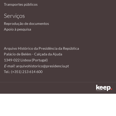
Transportes públicos
Serviços
Reprodução de documentos
Apoio à pesquisa
Arquivo Histórico da Presidência da República
Palácio de Belém - Calçada da Ajuda
1349-022 Lisboa (Portugal)
E-mail:
arquivohistorico@presidencia.pt
Tel.: (+351) 213 614 600
Este sítio utiliza cookies para tornar a sua utilização mais agradável.
Ao continuar a utilizá-lo reconhece e aceita a nossa
política de cookies
Aceitar