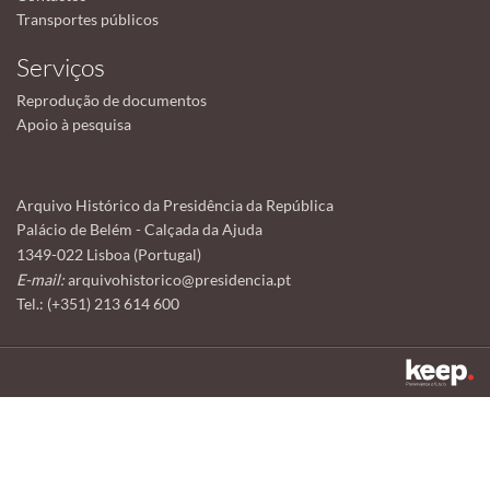
Transportes públicos
Serviços
Reprodução de documentos
Apoio à pesquisa
Arquivo Histórico da Presidência da República
Palácio de Belém - Calçada da Ajuda
1349-022 Lisboa (Portugal)
E-mail:
arquivohistorico@presidencia.pt
Tel.: (+351) 213 614 600
Este sítio utiliza cookies para tornar a sua utilização mais agradável.
Ao continuar a utilizá-lo reconhece e aceita a nossa
política de cookies