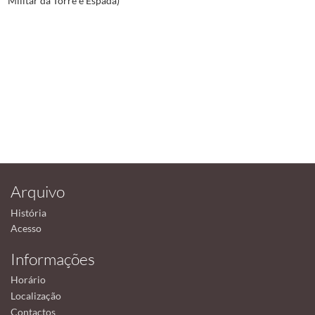
Militar da Torre e Espada)
Arquivo
História
Acesso
Informações
Horário
Localização
Contactos