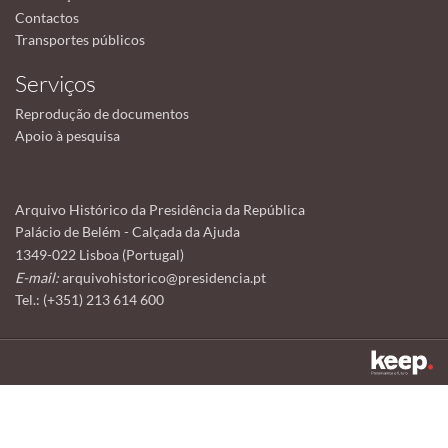
Contactos
Transportes públicos
Serviços
Reprodução de documentos
Apoio à pesquisa
Arquivo Histórico da Presidência da República
Palácio de Belém - Calçada da Ajuda
1349-022 Lisboa (Portugal)
E-mail:
arquivohistorico@presidencia.pt
Tel.: (+351) 213 614 600
Este sítio utiliza cookies para tornar a sua utilização mais agradável.
Ao continuar a utilizá-lo reconhece e aceita a nossa
política de cookies