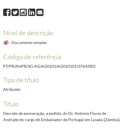
006
Decreto de nomeação do Dr. António d'Orey Capucho, do Dr. José Luis
007
Decreto de nomeação dos Dr. Manuel Pereira, Dr. Manuel António de M
008
Decreto de nomeação do Dr. José Bento Gonçalves para exercer o ca
009
Decreto de exoneração do General Pedro Alexandre Gomes Cardoso d
Nível de descrição
010
Decreto de nomeação do General Amadeu Garcia dos Santos para exe
011
Decreto de nomeação da Dr.ª Maria de Lourdes Orfão de Matos Corre
Documento simples
(...)
064
Decreto de nomeação do Ministro Plenipotenciário de 1.ª classe José 
Código de referência
PT/PR/AHPR/SG-AG/AG0101/AG010101/0764/003
Tipo de título
Atribuído
Título
Decreto de exoneração, a pedido, do Dr. António Flores de
Andrade do cargo de Embaixador de Portugal em Lusaka [Zâmbia].