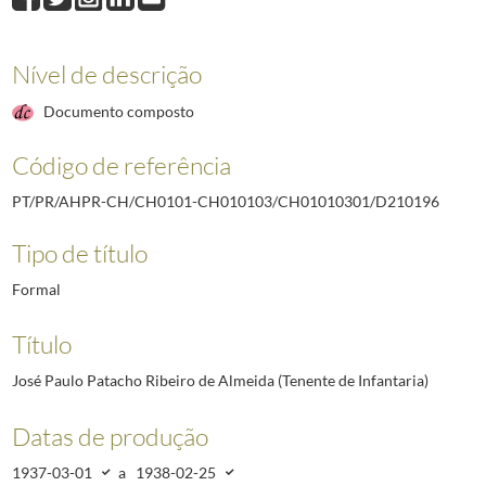
D210195
Francisco Rodrigues Calarrão (Tenente de Infantaria)
1937-03-01
D210196
José Paulo Patacho Ribeiro de Almeida (Tenente de Infantaria)
1
D210197
Carlos Pereira Martins do Ó (Coronel de Infantaria)
1937-03-25/
Nível de descrição
D210198
José Pereira Rebelo (Tenente de Infantaria)
1937-02-28/1938-02
Documento composto
D210199
Carlos Augusto Martins (Tenente de Infantaria)
1937-02-28/1938
D210200
Mário Emílio Bertrand (Tenente de Infantaria)
1937-03-25/1938-
Código de referência
D210201
Abílio Sales Martins (Tenente de Infantaria)
1937-02-28/1939-04
(...)
PT/PR/AHPR-CH/CH0101-CH010103/CH01010301/D210196
D212458
Modesto Coelho Barreto (Coronel de Cavalaria)
1921-03-01/192
Tipo de título
Formal
Título
José Paulo Patacho Ribeiro de Almeida (Tenente de Infantaria)
Datas de produção
1937-03-01
a
1938-02-25