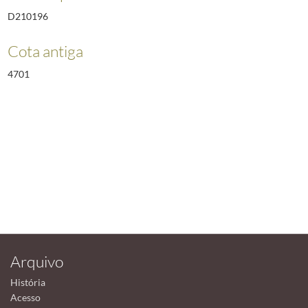
D210196
Cota antiga
4701
Arquivo
História
Acesso