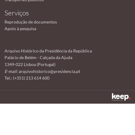
Serviços
Reprodução de documentos
Apoio à pesquisa
Arquivo Histórico da Presidência da República
Palácio de Belém - Calçada da Ajuda
1349-022 Lisboa (Portugal)
E-mail:
arquivohistorico@presidencia.pt
Tel.: (+351) 213 614 600
Este sítio utiliza cookies para tornar a sua utilização mais agradável.
Ao continuar a utilizá-lo reconhece e aceita a nossa
política de cookies
Aceitar