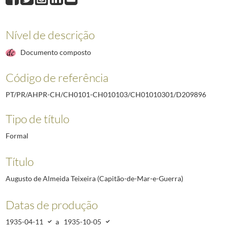
D209895
Augusto Carlos de Saldanha (Capitão-de-Mar-e-Guerra)
1935-03
D209896
Augusto de Almeida Teixeira (Capitão-de-Mar-e-Guerra)
1935-
D209897
José Eduardo de Carvalho Crato (Capitão-de-Mar-e-Guerra)
193
Nível de descrição
D209898
Joaquim Ferreira dos Santos (Capitão-de-Mar-e-Guerra Engenhe
Documento composto
D209899
José Pereira Dias (Capitão-de-Mar-e-Guerra da Administração N
D209900
António de Lemos Viana (Capitão-Tenente Engenheiro Construto
Código de referência
D209901
Manuel Rosa (Capitão-Tenente, Engenheiro do Secretariado Nava
(...)
PT/PR/AHPR-CH/CH0101-CH010103/CH01010301/D209896
D212458
Modesto Coelho Barreto (Coronel de Cavalaria)
1921-03-01/192
Tipo de título
Formal
Título
Augusto de Almeida Teixeira (Capitão-de-Mar-e-Guerra)
Datas de produção
1935-04-11
a
1935-10-05