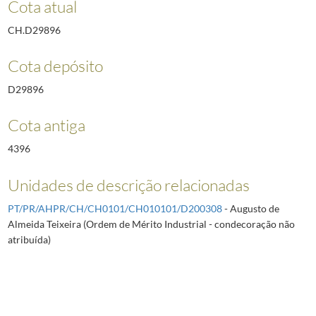
Cota atual
CH.D29896
Cota depósito
D29896
Cota antiga
4396
Unidades de descrição relacionadas
PT/PR/AHPR/CH/CH0101/CH010101/D200308
- Augusto de
Almeida Teixeira (Ordem de Mérito Industrial - condecoração não
atribuída)