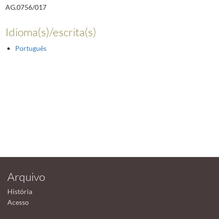
AG.0756/017
Idioma(s)/escrita(s)
Português
Arquivo
História
Acesso