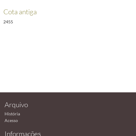
Cota antiga
2455
Arquivo
História
Acesso
Informações