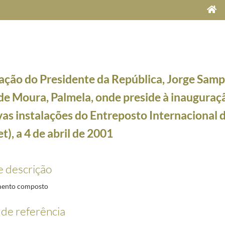
ação do Presidente da República, Jorge Sampa
e Moura, Palmela, onde preside à inauguraçã
as instalações do Entreposto Internacional 
et), a 4 de abril de 2001
e Maria Cavaco Silva, a 5 de dezembro de 2012
2012-12-05/2012-12-05
Welcome Center de Lisboa", a 28 de março de 2001
2001-01-28/2001-03-28
e descrição
 Faculdade de Direito de Coimbra por ocasião do Congresso Internacional sobre Jornalismo e 
nistro da Administração Interna, Nuno Severiano Teixeira, a 2 de abril de 2001
2001-04-02/2
ento composto
ional de Queluz, por ocasião da Entrega do Prémio Pessoa 2000, ao Compositor Emmanuel Nunes
Direito da Universidade de Coimbra, por ocasião da inauguração do novo anfiteatro e a cerimó
de referência
, Palmela, onde preside à inauguração oficial das novas instalações do Entreposto Internacio