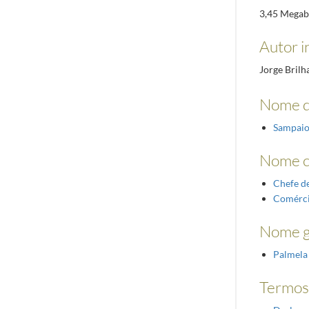
3,45 Megab
Autor i
Jorge Brilh
Nome d
Sampaio
Nome 
Chefe d
Comérci
Nome g
Palmela
Termos 