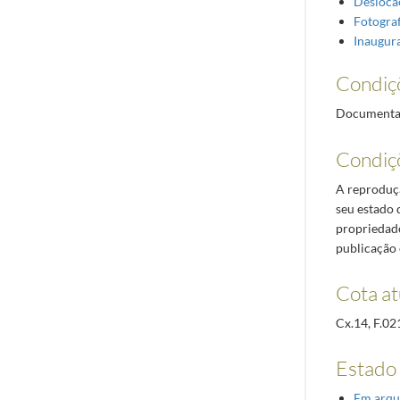
Deslocaç
Fotograf
Inaugur
Condiç
Documentaçã
Condiç
A reproduçã
seu estado 
propriedade
publicação 
Cota at
Cx.14, F.02
Estado
Em arqu