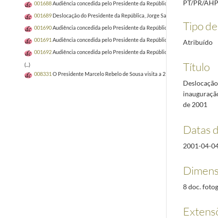
PT/PR/AHP
001688
Audiência concedida pelo Presidente da República, Jorge Sampaio, à Mi
001689
Deslocação do Presidente da República, Jorge Sampaio, à Procuradoria
Tipo de 
001690
Audiência concedida pelo Presidente da República, Aníbal Cavaco Silva
001691
Audiência concedida pelo Presidente da República, Jorge Sampaio, ao E
Atribuído
001692
Audiência concedida pelo Presidente da República, Jorge Sampaio, ao P
Título
(...)
008331
O Presidente Marcelo Rebelo de Sousa visita a 21.ª edição da Vindour
Deslocação 
inauguração 
de 2001
Datas 
2001-04-0
Dimens
8 doc. fotog
Extens