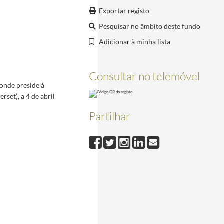
02-01-07/2002-01-07
Exportar registo
odrigues, a 7 de janeiro de 2002
2002-01-07/2002-01-07
Pesquisar no âmbito deste fundo
2013-01-08
1-04-16
Adicionar à minha lista
Consultar no telemóvel
o da Pesqueira e recebido a Chave de Honra da vila, a 2 de setembro de 2023
2023-09-02/202
onde preside à
rset), a 4 de abril
Partilhar