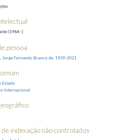
ytes
ntelectual
ante (1966- )
e pessoa
, Jorge Fernando Branco de. 1939-2021
comum
e Estado
o internacional
eográfico
de indexação não controlados