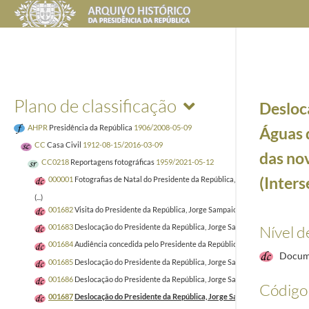
Plano de classificação
Desloc
AHPR
Presidência da República
1906/2008-05-09
Águas d
CC
Casa Civil
1912-08-15/2016-03-09
das nov
CC0218
Reportagens fotográficas
1959/2021-05-12
(Inters
000001
Fotografias de Natal do Presidente da República, Aníbal Cavaco Silva 
(...)
001682
Visita do Presidente da República, Jorge Sampaio, às instalações do "
Nível d
001683
Deslocação do Presidente da República, Jorge Sampaio, ao Auditório da
001684
Audiência concedida pelo Presidente da República, Jorge Sampaio, ao Mi
Docum
001685
Deslocação do Presidente da República, Jorge Sampaio, ao Palácio Nac
001686
Deslocação do Presidente da República, Jorge Sampaio, à Faculdade de 
Código 
001687
Deslocação do Presidente da República, Jorge Sampaio, a Águas de Moura