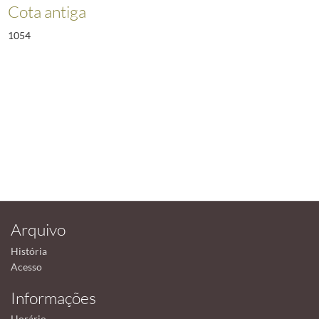
Cota antiga
1054
Arquivo
História
Acesso
Informações
Horário