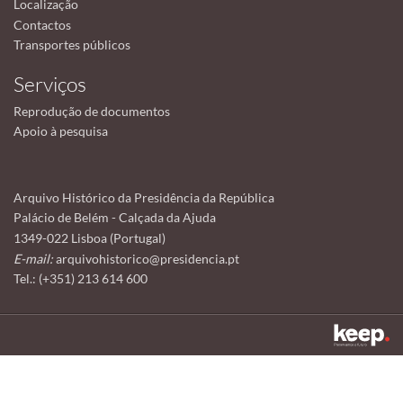
Localização
Contactos
Transportes públicos
Serviços
Reprodução de documentos
Apoio à pesquisa
Arquivo Histórico da Presidência da República
Palácio de Belém - Calçada da Ajuda
1349-022 Lisboa (Portugal)
E-mail:
arquivohistorico@presidencia.pt
Tel.: (+351) 213 614 600
Este sítio utiliza cookies para tornar a sua utilização mais agradável.
Ao continuar a utilizá-lo reconhece e aceita a nossa
política de cookies