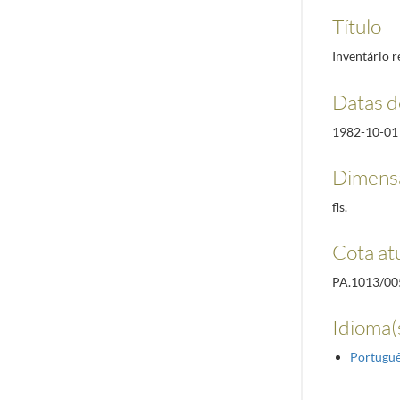
Título
Inventário r
Datas d
1982-10-01
Dimensã
fls.
Cota at
PA.1013/00
Idioma(s
Portugu