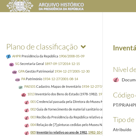
Plano de classificação
Inventá
AHPR
Presidência da República
1906/2008-05-09
SG
Secretaria Geral
1897-09-17/2014-12-15
Nível d
GPA
Gestão Patrimonial
1934-12-27/2005-12-30
PA
Património
1934-12-27/2001-08-14
Docume
PA0101
Cadastro. Mapas de Inventário
1934-12-27/1982-10-01
Código 
1013
Inventário dos Bens do Estado (1978-1982).
1977-10-27/1982-10-01
001
Credencial passada pela Diretora do Museu Nacional de Arte Conte
PT/PR/AHP
002
Guia de fornecimento de material sanitário cedido, por empréstimo, a
003
Recibo da Presidência da República relativo a um conjunto de 7 gravu
Tipo de 
004
Relação de [7] pinturas cedidas pelo Museu Nacional de Arte Antiga 
Atribuído
005
Inventário relativo ao ano de 1982.
1982-10-01/1982-10-01