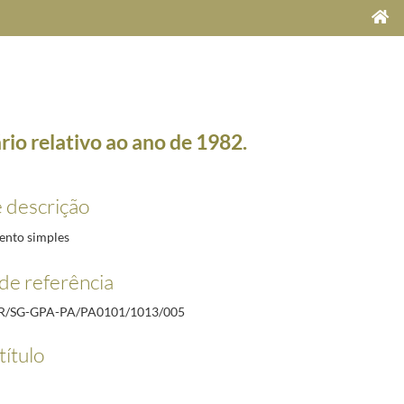
rio relativo ao ano de 1982.
e descrição
nto simples
de referência
mporânea em nome do portador, relativa ao levantamento de 2 quadros pertencentes à coleçã
R/SG-GPA-PA/PA0101/1013/005
té janeiro de 1981, pelo Depósito Geral de Material Sanitário.
1980-10-29/1980-10-29
ras, cedidas por empréstimo, a título precário, pelo Museu Nacional de Arte Antiga, para ficar
título
à Presidência da República, para a Residência do Presidente da República.
1980-05-22/1980-0