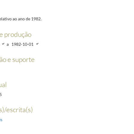
elativo ao ano de 1982.
e produção
a
1982-10-01
o e suporte
ual
5
)/escrita(s)
ês