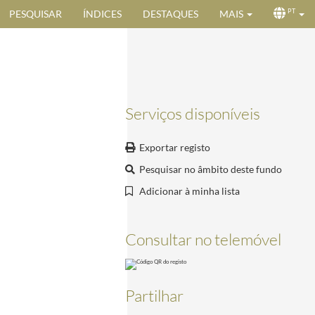
PESQUISAR
ÍNDICES
DESTAQUES
MAIS
PT
Serviços disponíveis
Exportar registo
Pesquisar no âmbito deste fundo
Adicionar à minha lista
Consultar no telemóvel
o do Museu e depositados temporariamente no Palácio Nacional de Belém.
1979-07-04/1979-
em depositadas na residência oficial do Presidente da República.
1980-10-29/1980-10-29
5-22
Partilhar