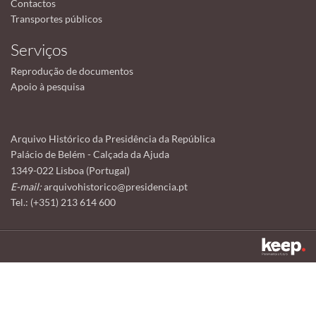
Contactos
Transportes públicos
Serviços
Reprodução de documentos
Apoio à pesquisa
Arquivo Histórico da Presidência da República
Palácio de Belém - Calçada da Ajuda
1349-022 Lisboa (Portugal)
E-mail:
arquivohistorico@presidencia.pt
Tel.: (+351) 213 614 600
Este sítio utiliza cookies para tornar a sua utilização mais agradável.
Ao continuar a utilizá-lo reconhece e aceita a nossa
política de cookies