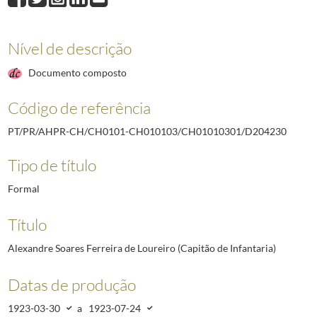
D204229
Constantino Simões Neto (Capitão de Infantaria)
1923-03-30/19
D204230
Alexandre Soares Ferreira de Loureiro (Capitão de Infantaria)
1
D204231
Reinaldo Vale de Andrade (Coronel do Corpo do Estado Maior)
19
Nível de descrição
D204232
José de Loureiro (Major na situação de reserva)
1923-02-10/1940
Documento composto
D204233
Pedro Augusto Correia (Capitão do Quadro Especial da Guarda Fi
D204234
Baltazar da Conceição Falcão (Capitão Chefe de Música)
1923-0
Código de referência
D204235
Francisco António de Almeida Moreira (Capitão na situação de re
(...)
PT/PR/AHPR-CH/CH0101-CH010103/CH01010301/D204230
D212458
Modesto Coelho Barreto (Coronel de Cavalaria)
1921-03-01/192
Tipo de título
Formal
Título
Alexandre Soares Ferreira de Loureiro (Capitão de Infantaria)
Datas de produção
1923-03-30
a
1923-07-24