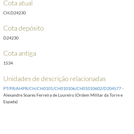
Cota atual
CH.D24230
Cota depósito
D24230
Cota antiga
1534
Unidades de descrição relacionadas
PT/PR/AHPR/CH/CH0101/CH010106/CH01010602/D204577
-
Alexandre Soares Ferreira de Loureiro (Ordem Militar da Torre e
Espada)