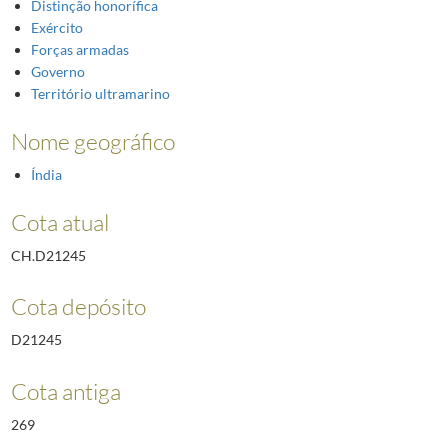
Distinção honorífica
Exército
Forças armadas
Governo
Território ultramarino
Nome geográfico
Índia
Cota atual
CH.D21245
Cota depósito
D21245
Cota antiga
269