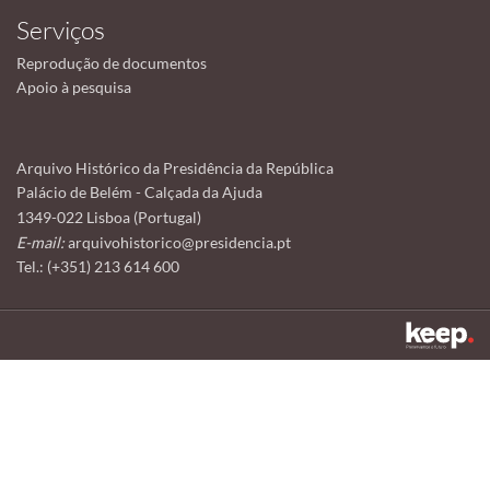
Serviços
Reprodução de documentos
Apoio à pesquisa
Arquivo Histórico da Presidência da República
Palácio de Belém - Calçada da Ajuda
1349-022 Lisboa (Portugal)
E-mail:
arquivohistorico@presidencia.pt
Tel.: (+351) 213 614 600
Este sítio utiliza cookies para tornar a sua utilização mais agradável.
Ao continuar a utilizá-lo reconhece e aceita a nossa
política de cookies
Aceitar