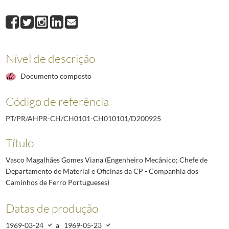
D200925
Vasco Magalhães Gomes Viana (Engenheiro Mecânico; Chefe de De
D200926
Raúl Francisco Tojal (Arquitecto; Chefe dos serviços técnicos de Ar
D200927
Mário Campos Henriques (Industrial; Sócio-fundador e Administrado
D200928
António Porto Soares Franco (Engenheiro; Vitivinicultor)
1970-05-1
Nível de descrição
D200929
João Ubach Chaves (Advogado e Industrial)
1973-04-18/1973-08-0
D200930
Mamede Mendes de Sousa Fialho (Engenheiro electrotécnico; Fundad
Documento composto
(...)
D211817
Arnaldo dos Santos Malho (Professor da Escola Industria e Comerci
Código de referência
PT/PR/AHPR-CH/CH0101-CH010101/D200925
Título
Vasco Magalhães Gomes Viana (Engenheiro Mecânico; Chefe de
Departamento de Material e Oficinas da CP - Companhia dos
Caminhos de Ferro Portugueses)
Datas de produção
1969-03-24
a
1969-05-23