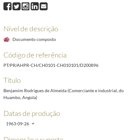
D200896
Benjamim Rodrigues de Almeida (Comerciante e industrial, do Hu
D200897
Leonardo Castro Freire (Comerciante e industrial, de Luanda, Angol
D200898
João Pedro Dias (Comerciante, de S.Tomé)
1963-10-09
D200899
Basílio Caeiro da Matta (Engenheiro; Presidente do Conselho de Ad
Nível de descrição
D200900
Saúl Brandão (Industrial e comerciante, da Beira, Moçambique)
196
Documento composto
D200901
António Mariano de Carvalho (Presidente da Associação Comercial 
(...)
Código de referência
D211817
Arnaldo dos Santos Malho (Professor da Escola Industria e Comerci
PT/PR/AHPR-CH/CH0101-CH010101/D200896
Título
Benjamim Rodrigues de Almeida (Comerciante e industrial, do
Huambo, Angola)
Datas de produção
1963-09-26
Dimensão e suporte