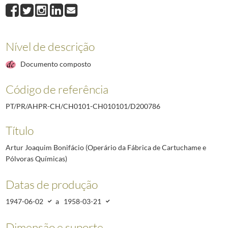
D200786
Artur Joaquim Bonifácio (Operário da Fábrica de Cartuchame e P
D200787
Manuel Pinto de Azevedo (Industrial têxtil, do Porto)
1948-02-16/1
D200788
Luís Delgado dos Santos (Engenheiro; Industrial têxtil, do Porto)
19
D200789
Jaime Raúl do Nascimento (Encarregado da estiva da "Sociedade E.Pi
Nível de descrição
D200790
António Ferreira de Castro (Caixa da "Sociedade E. Pinto Basto & Cª,
Documento composto
D200791
Manuel de Sousa Respeita (Operário da Indústria de Lanifícios, de 
(...)
Código de referência
D211817
Arnaldo dos Santos Malho (Professor da Escola Industria e Comerci
PT/PR/AHPR-CH/CH0101-CH010101/D200786
Título
Artur Joaquim Bonifácio (Operário da Fábrica de Cartuchame e
Pólvoras Químicas)
Datas de produção
1947-06-02
a
1958-03-21
Dimensão e suporte