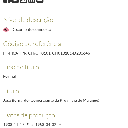
D200646
José Bernardo (Comerciante da Província de Malange)
1938-11-17
D200647
António Amaral (Operário funileiro de S.Tomé)
1938-10-14
D200648
Cosme dos Ramos Ferreira Major (Operário caldeireiro de S.Tomé)
Nível de descrição
D200649
Joaquim Ferreira Nobre (Operário da província de Benguela)
1938-
Documento composto
D200650
Caetano Evaristo Pereira Peixoto (Operário da província de Huila)
D200651
Joaquim de Sousa Nunes (Mestre-geral da Fundição e Construção 
Código de referência
(...)
D211817
Arnaldo dos Santos Malho (Professor da Escola Industria e Comerci
PT/PR/AHPR-CH/CH0101-CH010101/D200646
Tipo de título
Formal
Título
José Bernardo (Comerciante da Província de Malange)
Datas de produção
1938-11-17
a
1958-04-02