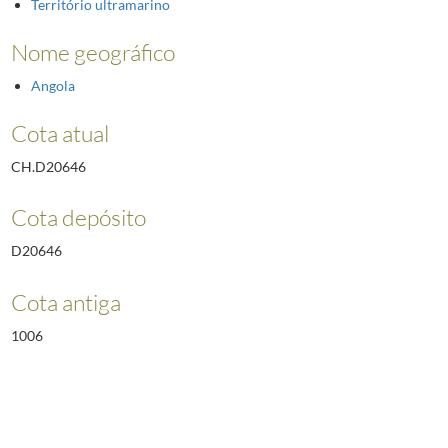
Território ultramarino
Nome geográfico
Angola
Cota atual
CH.D20646
Cota depósito
D20646
Cota antiga
1006