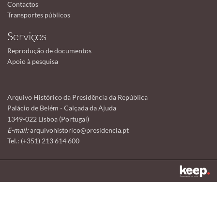
Contactos
Transportes públicos
Serviços
Reprodução de documentos
Apoio à pesquisa
Arquivo Histórico da Presidência da República
Palácio de Belém - Calçada da Ajuda
1349-022 Lisboa (Portugal)
E-mail:
arquivohistorico@presidencia.pt
Tel.: (+351) 213 614 600
Este sítio utiliza cookies para tornar a sua utilização mais agradável.
Ao continuar a utilizá-lo reconhece e aceita a nossa
política de cookies