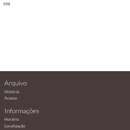
998
Arquivo
História
Acesso
Informações
Horário
Localização