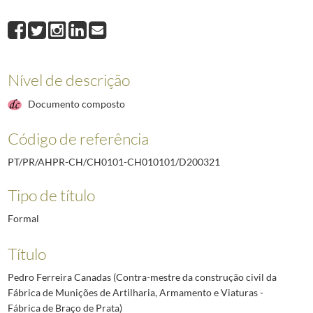
D200321
Pedro Ferreira Canadas (Contra-mestre da construção civil da Fáb
D200322
Guilherme Delfim Costa (Maquinista encarregado da central eléctric
D200323
José Francisco Pernas (Escriturário de 1.ª classe da Fábrica de Mun
D200324
João Pinto (Escriturário de 1.ª classe da Fábrica de Munições de Art
Nível de descrição
D200325
António Alves Barbosa (Escriturário de 2.ª classe da Fábrica de Mun
D200326
João Teodoro Ferreira Pinto Basto (Engenheiro; Director-geral e Ad
Documento composto
(...)
D211817
Arnaldo dos Santos Malho (Professor da Escola Industria e Comerci
Código de referência
PT/PR/AHPR-CH/CH0101-CH010101/D200321
Tipo de título
Formal
Título
Pedro Ferreira Canadas (Contra-mestre da construção civil da
Fábrica de Munições de Artilharia, Armamento e Viaturas -
Fábrica de Braço de Prata)