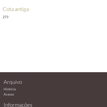
Cota antiga
273
Arquivo
História
Acesso
Informações