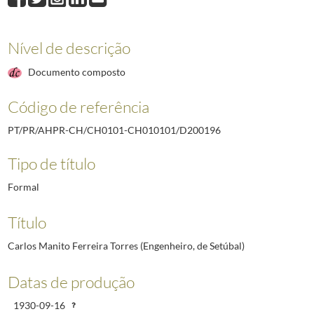
D200196
Carlos Manito Ferreira Torres (Engenheiro, de Setúbal)
1930-09-1
D200197
João de Brito (Director da Escola Industrial Machado de Castro)
193
D200198
Jacinta Leal Rosado (Industrial de Tapetes de Arraiolos)
1930-10-01
Nível de descrição
D200199
Aníbal Mousaco [Mouzaco] Alçada (Gerente da Fábrica Alçada, de La
Documento composto
D200200
Fernando Carneiro (Industrial; Proprietário da Sociedade de Transf
D200201
José da Conceição Marques (Inspector de Movimento da Companhia
Código de referência
(...)
D211817
Arnaldo dos Santos Malho (Professor da Escola Industria e Comerci
PT/PR/AHPR-CH/CH0101-CH010101/D200196
Tipo de título
Formal
Título
Carlos Manito Ferreira Torres (Engenheiro, de Setúbal)
Datas de produção
1930-09-16