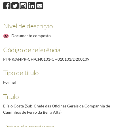
D200109
Elísio Costa (Sub-Chefe das Oficinas Gerais da Companhia de Cami
D200110
José Pereira Dias (Chefe de Repartição da Administração da Compa
D200111
António Peixoto (Mecânico; Industrial, proprietário da «União Mec
D200112
Raul de Sousa Ferreira (Presidente da Associação dos Comerciantes
Nível de descrição
D200113
Quintino Alves Carneiro (Operário; Encarregado do encaixotament
Documento composto
D200114
Francisco Alves Garcia (Operário; Encarregado dos Parques de Vid
(...)
Código de referência
D211817
Arnaldo dos Santos Malho (Professor da Escola Industria e Comerci
PT/PR/AHPR-CH/CH0101-CH010101/D200109
Tipo de título
Formal
Título
Elísio Costa (Sub-Chefe das Oficinas Gerais da Companhia de
Caminhos de Ferro da Beira Alta)
Datas de produção