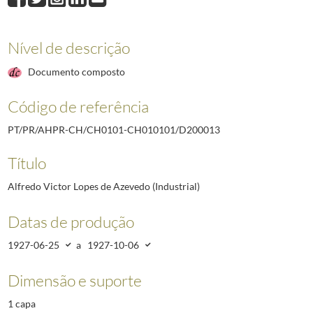
D200013
Alfredo Victor Lopes de Azevedo (Industrial)
1927-06-25/1927-10
D200014
Artur Martins Nogueira (Industrial)
1927-06-15/1927-12-31
D200015
Francisco Maria Ribeiro de Faria Salgado (Tenente Miliciano de Infa
Nível de descrição
D200016
Carlos Gomes
1927-06-30/1927-12-31
Documento composto
D200017
João de Fontes Pereira de Melo Ferreira de Mesquita (Engenheiro, 
D200018
Raul Adalberto de Campos (Diretor-geral dos Negócios Comerciais e
Código de referência
(...)
D211817
Arnaldo dos Santos Malho (Professor da Escola Industria e Comerci
PT/PR/AHPR-CH/CH0101-CH010101/D200013
Título
Alfredo Victor Lopes de Azevedo (Industrial)
Datas de produção
1927-06-25
a
1927-10-06
Dimensão e suporte
1 capa