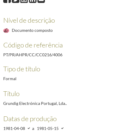
4019
Livraria Bertrand, SARL.
1982-03-23/1985-07-19
4034
Greve geral da CGTP, em 11 de Maio de 1982.
1982-03-10/1982-05-06
4035
Unidade do Ervedal - União Coletiva de Produção Agrícola.
1981-04-07/1
Nível de descrição
4036
Torre de Coelheiros - Unidade Coletiva de Produção Agrícola.
1981-04-21
Documento composto
4037
Central de Cervejas, EP.
1981-05-22/1984-05-15
(...)
Código de referência
4688
Contestação aos projetos de Decreto-lei que constam do Boletim do Trabal
PT/PR/AHPR/CC/CC0216/4006
Tipo de título
Formal
Título
Grundig Electrónica Portugal, Lda..
Datas de produção
1981-04-08
a
1981-05-15