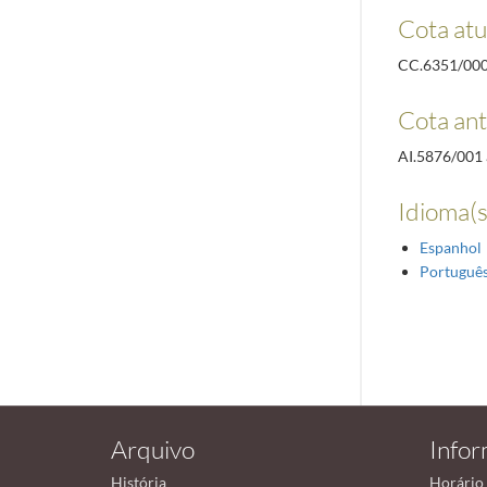
Cota atu
CC.6351/00
Cota ant
AI.5876/001 
Idioma(s
Espanhol
Portuguê
Arquivo
Info
História
Horário