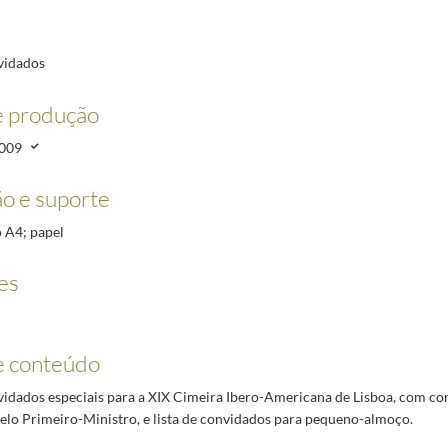
nvidados
e produção
009
 de dezembro de 2009
2010-04-22/2010-05-12
o e suporte
o A4; papel
es
e conteúdo
nvidados especiais para a XIX Cimeira Ibero-Americana de Lisboa, com co
elo Primeiro-Ministro, e lista de convidados para pequeno-almoço.