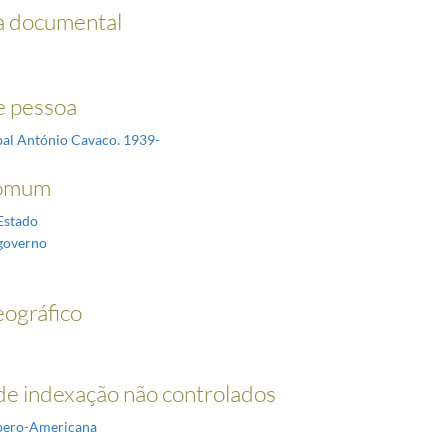
a documental
 pessoa
íbal António Cavaco. 1939-
omum
Estado
governo
ográfico
e indexação não controlados
Ibero-Americana