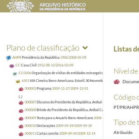
Plano de classificação
Listas 
AHPR
Presidência da República
1906/2008-05-09
CC
Casa Civil
1912-08-15/2016-03-09
Nível de
CC0206
Organização de visitas de entidades estrangeiras
1929-10-02/2005-12-
6351
XIX Cimeira Ibero-Americana. Estoril. 30 Novembro - 1 Dezembro 2009
20
Docume
000001
Programa
2009-11-27/2009-12-01
Código d
(...)
000007
Discurso do Presidente da República, Aníbal Cavaco Silva, na XIX Cim
PT/PR/AHPR
000008
Brinde do Presidente da República, Aníbal Cavaco Silva, no banquet
000009
Texto para o Anuário Ibero-Americano
2008-12-10/2009-01-21
Tipo de t
000010
Declarações
2009-09-29/2009-09-30
Atribuído
000011
Cartas convite
2009-09-04/2009-12-14