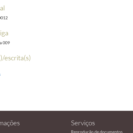
al
0012
iga
a 009
)/escrita(s)
s
rmações
Serviços
Reprodução de documentos