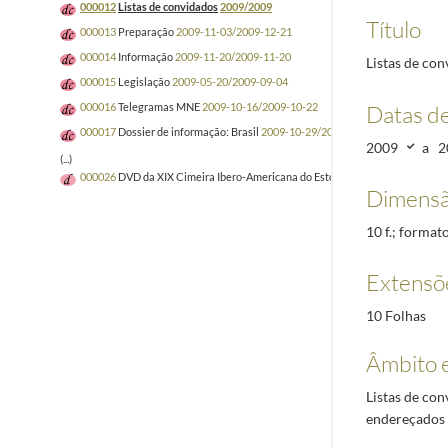
000012
Listas de convidados
2009/2009
Título
000013
Preparação
2009-11-03/2009-12-21
000014
Informação
2009-11-20/2009-11-20
Listas de co
000015
Legislação
2009-05-20/2009-09-04
Datas d
000016
Telegramas MNE
2009-10-16/2009-10-22
000017
Dossier de informação: Brasil
2009-10-29/2009-11-20
2009
a
2
(...)
000026
DVD da XIX Cimeira Ibero-Americana do Estoril, 29 de novembro a 1
Dimensã
10 f.; format
Extensõ
10 Folhas
Âmbito 
Listas de co
endereçados 