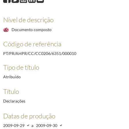
000010
Declarações
2009-09-29/2009-09-30
000011
Cartas convite
2009-09-04/2009-12-14
000012
Listas de convidados
2009/2009
Nível de descrição
000013
Preparação
2009-11-03/2009-12-21
Documento composto
000014
Informação
2009-11-20/2009-11-20
000015
Legislação
2009-05-20/2009-09-04
Código de referência
(...)
000026
DVD da XIX Cimeira Ibero-Americana do Estoril, 29 de novembro a 1
PT/PR/AHPR/CC/CC0206/6351/000010
Tipo de título
Atribuído
Título
Declarações
Datas de produção
2009-09-29
a
2009-09-30