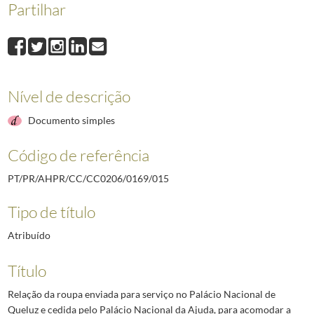
Partilhar
015
Relação da roupa enviada para serviço no Palácio Nacional de Queluz e c
016
Lista de Altas Autoridades portuguesas convidadas por ocasião da visita d
017
Carta manuscrita do pintor e retratista Henrique Medina, dirigida ao Pres
018
Carta manuscrita de Ezequiel de Campos dirigida ao Presidente da Repúbli
019
Carta, dirigida ao Secretário particular do PR, da parte de Nubar Gulben
Nível de descrição
020
Convites dirigidos respectivamente a D. Luís de Lancastre e à Senhora de
(...)
Documento simples
040
Carta do Presidente da República, Craveiro Lopes, dirigida à Rainha Isab
Código de referência
PT/PR/AHPR/CC/CC0206/0169/015
Tipo de título
Atribuído
Título
Relação da roupa enviada para serviço no Palácio Nacional de
Queluz e cedida pelo Palácio Nacional da Ajuda, para acomodar a