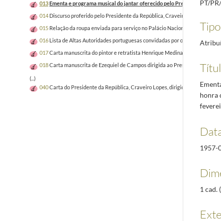
PT/PR
013
Ementa e programa musical do jantar oferecido pelo Presidente da Repúb
014
Discurso proferido pelo Presidente da República, Craveiro Lopes, por ocas
Tipo
015
Relação da roupa enviada para serviço no Palácio Nacional de Queluz e ce
016
Lista de Altas Autoridades portuguesas convidadas por ocasião da visita d
Atribu
017
Carta manuscrita do pintor e retratista Henrique Medina, dirigida ao Pres
Títu
018
Carta manuscrita de Ezequiel de Campos dirigida ao Presidente da Repúbli
(...)
Ementa
040
Carta do Presidente da República, Craveiro Lopes, dirigida à Rainha Isab
honra 
fevere
Data
1957-
Dime
1 cad. (
Ext