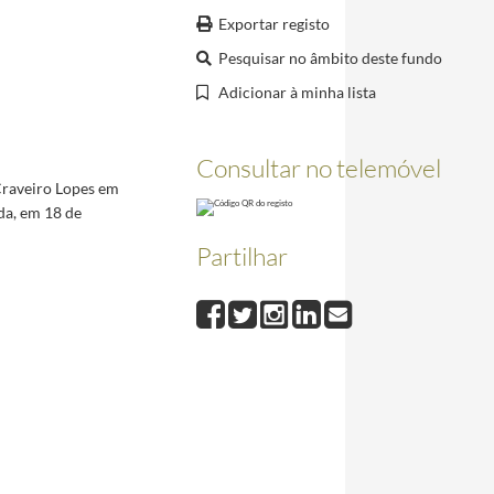
nal da Ajuda, em 18 de fevereiro de 1957.
1957-02-18/1957-02-18
Exportar registo
Pesquisar no âmbito deste fundo
 visita de Estado a Portugal.
1957-02/1957-02
Adicionar à minha lista
Isabel II, no Palácio Nacional da Ajuda.
1957-02-10/1957-02-10
 Nacional da Ajuda e solicitando convites para genro, filha e neta.
1957-01-27/1957-01-27
Consultar no telemóvel
Craveiro Lopes em
a a Portugal e simultaneamente agradecendo a mensagem que esta lhe dirigiu por ocasião da sua 
da, em 18 de
Partilhar