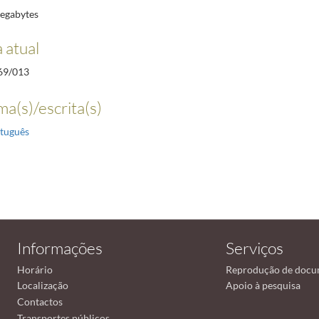
egabytes
 atual
69/013
ma(s)/escrita(s)
tuguês
Informações
Serviços
Horário
Reprodução de docu
Localização
Apoio à pesquisa
Contactos
Transportes públicos