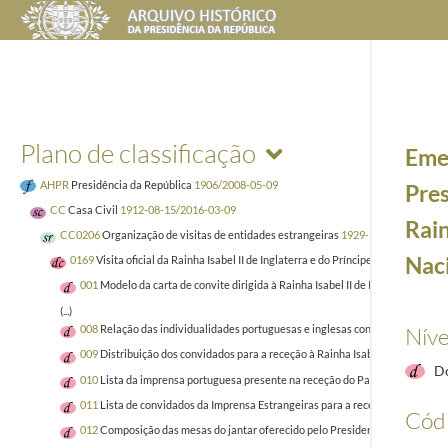
Plano de classificação
Emen
AHPR
Presidência da República
1906/2008-05-09
Pres
CC
Casa Civil
1912-08-15/2016-03-09
Rain
CC0206
Organização de visitas de entidades estrangeiras
1929-10-02/2005-12-
Naci
0169
Visita oficial da Rainha Isabel II de Inglaterra e do Príncipe Filipe, Duque
001
Modelo da carta de convite dirigida à Rainha Isabel II de Inglaterra, pelo
(...)
Níve
008
Relação das individualidades portuguesas e inglesas convidadas para a r
009
Distribuição dos convidados para a receção à Rainha Isabel II no Palácio 
D
010
Lista da imprensa portuguesa presente na receção do Palácio Nacional d
011
Lista de convidados da Imprensa Estrangeiras para a recepção no Palácio
Códi
012
Composição das mesas do jantar oferecido pelo Presidente Craveiro Lopes