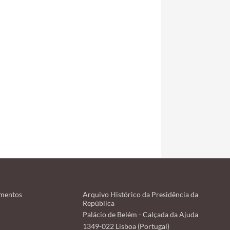
mentos
Arquivo Histórico da Presidência da
República
Palácio de Belém - Calçada da Ajuda
1349-022 Lisboa (Portugal)