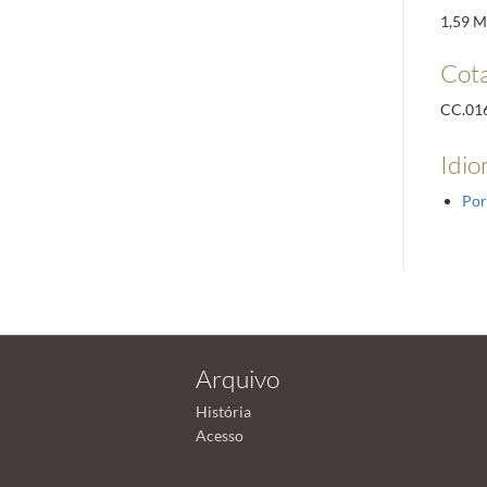
1,59 M
Cota
CC.01
Idio
Por
Arquivo
História
Acesso