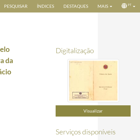
PESQUISAR
ÍNDICES
DESTAQUES
MAIS
PT
elo
Digitalização
a da
ácio
-05/1956-11-05
Visualizar
Serviços disponíveis
18 de fevereiro de 1957.
1957-02-18/1957-02-18