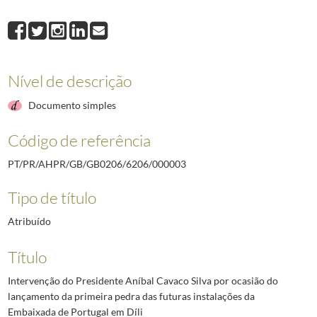
000008
Discurso do Presidente Aníbal Cavaco Silva por ocasião da condec
000009
Discurso do Presidente Aníbal Cavaco Silva no banquete em sua honr
000010
Discurso do Presidente Aníbal Cavaco Silva na sessão de encerrame
000011
Discurso do Presidente Aníbal Cavaco Silva na inauguração de uma ex
Nível de descrição
(...)
000033
Discurso do Presidente Aníbal Cavaco Silva na cerimónia de inaugur
Documento simples
Código de referência
PT/PR/AHPR/GB/GB0206/6206/000003
Tipo de título
Atribuído
Título
Intervenção do Presidente Aníbal Cavaco Silva por ocasião do
lançamento da primeira pedra das futuras instalações da
Embaixada de Portugal em Díli