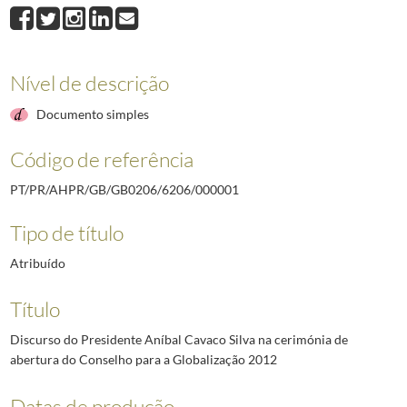
000008
Discurso do Presidente Aníbal Cavaco Silva por ocasião da condec
000009
Discurso do Presidente Aníbal Cavaco Silva no banquete em sua honr
000010
Discurso do Presidente Aníbal Cavaco Silva na sessão de encerrame
Nível de descrição
000011
Discurso do Presidente Aníbal Cavaco Silva na inauguração de uma ex
(...)
Documento simples
000033
Discurso do Presidente Aníbal Cavaco Silva na cerimónia de inaugur
Código de referência
PT/PR/AHPR/GB/GB0206/6206/000001
Tipo de título
Atribuído
Título
Discurso do Presidente Aníbal Cavaco Silva na cerimónia de
abertura do Conselho para a Globalização 2012
Datas de produção