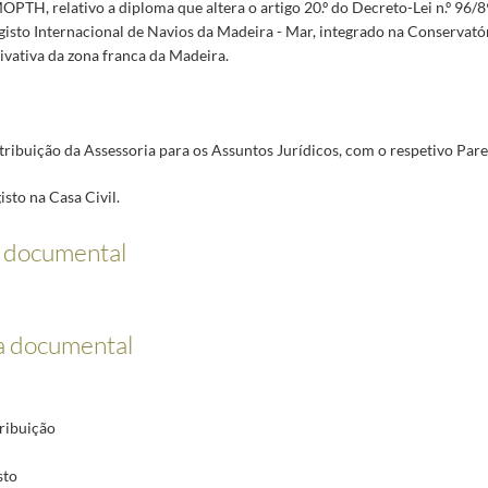
PTH, relativo a diploma que altera o artigo 20.º do Decreto-Lei n.º 96/8
gisto Internacional de Navios da Madeira - Mar, integrado na Conservató
ivativa da zona franca da Madeira.
stribuição da Assessoria para os Assuntos Jurídicos, com o respetivo Pare
isto na Casa Civil.
o documental
a documental
tribuição
sto