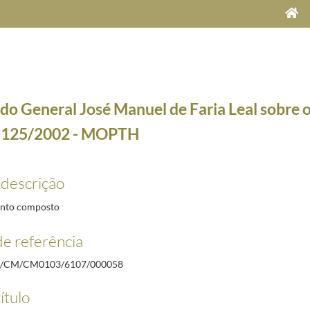
do General José Manuel de Faria Leal sobre o
º 125/2002 - MOPTH
 descrição
M n.º 487/2000 - MDN
2000-12-28/2001-01-08
nto composto
M n.º 52/2002 - MCOTA
2002-07-30/2002-07-31
e referência
M n.º 5/2002 - MNECP
2002-05-17/2002-05-20
M n.º 30/2002 - MDN
2002-07-01/2002-07-03
/CM/CM0103/6107/000058
M n.º 159/2002 - MDN
2002-09-18/2002-09-30
ítulo
M n.º 177/2002 - MDN
2002-09-27/2002-10-14