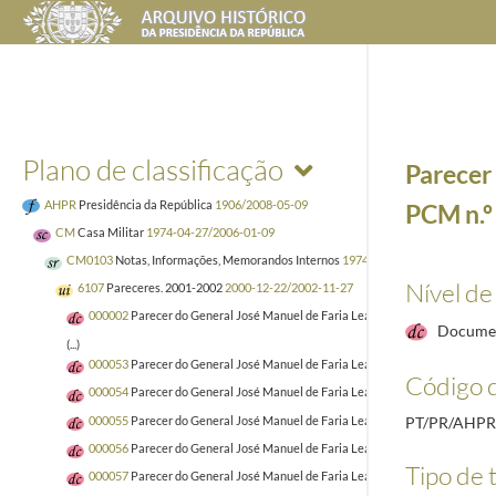
Plano de classificação
Parecer 
AHPR
Presidência da República
1906/2008-05-09
PCM n.
CM
Casa Militar
1974-04-27/2006-01-09
CM0103
Notas, Informações, Memorandos Internos
1974-05/2005-09-26
Nível de
6107
Pareceres. 2001-2002
2000-12-22/2002-11-27
000002
Parecer do General José Manuel de Faria Leal sobre o registo da PC
Docume
(...)
000053
Parecer do General José Manuel de Faria Leal sobre o registo da PC
Código d
000054
Parecer do General José Manuel de Faria Leal sobre o registo da PC
000055
Parecer do General José Manuel de Faria Leal sobre o registo da PC
PT/PR/AHPR
000056
Parecer do General José Manuel de Faria Leal sobre o registo da PC
Tipo de t
000057
Parecer do General José Manuel de Faria Leal sobre o registo da PC