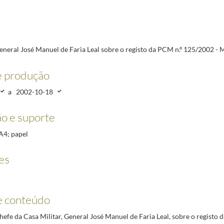
PCM n.º 125/2002 - MOPTH
2002-10-08/2002-10-18
CM n.º 115/2002 - MOPTH
2002-10-08/2002-10-25
M n.º 247/2002 - MDN
2002-11-11/2002-11-13
M n.º 246/2002 - MDN
2002-11-15/2002-11-27
eneral José Manuel de Faria Leal sobre o registo da PCM n.º 125/2002 
M n.º 359/2000 - MDN
2001-01-11/2001-01-17
e produção
a
2002-10-18
o e suporte
 A4; papel
es
e conteúdo
efe da Casa Militar, General José Manuel de Faria Leal, sobre o registo 