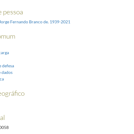
 pessoa
Jorge Fernando Branco de. 1939-2021
omum
carga
e defesa
e dados
ca
ográfico
al
0058