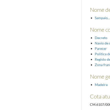
Nome de
Sampaio, 
Nome c
Decreto
Navio de 
Parecer
Política d
Registo d
Zona fran
Nome ge
Madeira
Cota atu
CM.6107/00