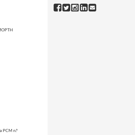
- MOPTH
da PCM n.º