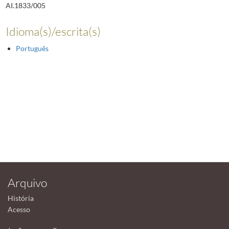
AI.1833/005
Idioma(s)/escrita(s)
Português
Arquivo
História
Acesso