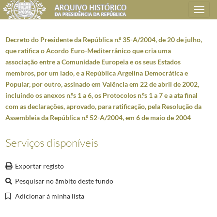
Toggle
navigation
Decreto do Presidente da República n.º 35-A/2004, de 20 de julho,
que ratifica o Acordo Euro-Mediterrânico que cria uma
associação entre a Comunidade Europeia e os seus Estados
Plano de classificação
membros, por um lado, e a República Argelina Democrática e
Popular, por outro, assinado em Valência em 22 de abril de 2002,
AHPR
Presidência da República
1906/2008-05-09
incluindo os anexos n.ºs 1 a 6, os Protocolos n.ºs 1 a 7 e a ata final
CC
Casa Civil
1912-08-15/2016-03-09
com as declarações, aprovado, para ratificação, pela Resolução da
CC0213
Promulgação de diplomas
1976-01-03/2011-03-08
Assembleia da República n.º 52-A/2004, em 6 de maio de 2004
CC021301
Fichas de diplomas
1986-03-11/2000-12-26
CC02130101
Autógrafos de Leis da Assembleia da República
1986-03-11/20
Serviços disponíveis
6026
Resoluções da Assembleia da República e respetivos Decretos Presid
00001
Decreto do Presidente da República n.º 33/2004, de 8 de julho, qu
Exportar registo
00002
Decreto do Presidente da República n.º 34/2004, de 10 de julho, q
Pesquisar no âmbito deste fundo
00003
Decreto do Presidente da República n.º 35/2004, de 13 de julho, q
Adicionar à minha lista
00004
Decreto do Presidente da República n.º 35-A/2004, de 20 de julho,