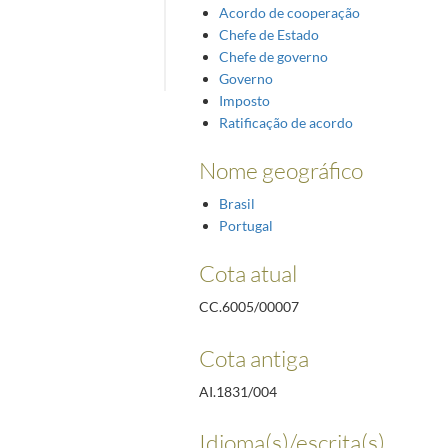
Acordo de cooperação
Chefe de Estado
Chefe de governo
Governo
Imposto
Ratificação de acordo
Nome geográfico
Brasil
Portugal
Cota atual
CC.6005/00007
Cota antiga
AI.1831/004
Idioma(s)/escrita(s)