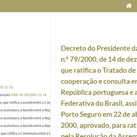
Decreto do Presidente d
n.º 79/2000, de 14 de de
que ratifica o Tratado d
cooperação e consulta e
00-12-26
República portuguesa e 
enciais
2000-04-28/2000-12-14
Federativa do Brasil, as
, que ratifica o acordo entre a Comunidade Europeia e os seus Estados membros, por um lado, e
a assinatura, o Acordo entre a República portuguesa e a República da Letónia relativo a tran
Porto Seguro em 22 de ab
ra assinatura, o Acordo entre a República portuguesa e a República da Bulgária sobre promoç
2000, aprovado, para rat
ra assinatura, o Acordo entre a República portuguesa e a República Árabe do Egito sobre prom
, que ratifica a Convenção entre a República Portuguesa e o Canadá para evitar a dupla tribut
pela Resolução da Assem