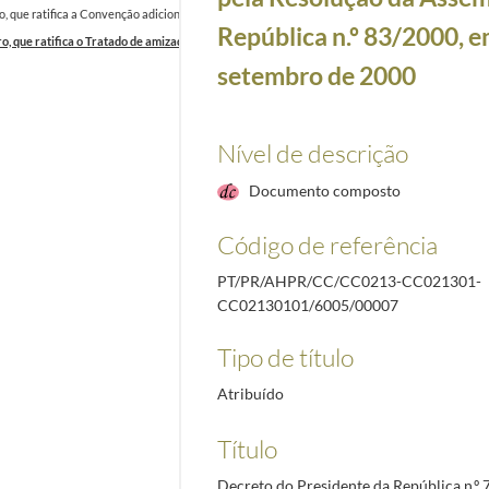
, que ratifica a Convenção adicional que altera a Convenção entre Portugal e a Bélgica para 
República n.º 83/2000, e
o, que ratifica o Tratado de amizade, cooperação e consulta entre a República portuguesa e a
setembro de 2000
Nível de descrição
Documento composto
Código de referência
PT/PR/AHPR/CC/CC0213-CC021301-
CC02130101/6005/00007
Tipo de título
Atribuído
Título
Decreto do Presidente da República n.º 