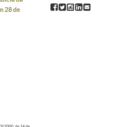
evitar a dupla tributação e regular algumas outras questões em matéria de impostos sobre o r
m 28 de
 República Federativa do Brasil, assinado em Porto Seguro em 22 de abril de 2000, aprovado,
79/2000, de 14 de