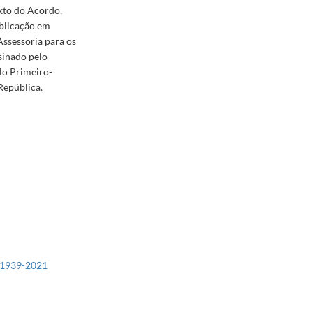
exto do Acordo,
ublicação em
 Assessoria para os
sinado pelo
lo Primeiro-
República.
. 1939-2021