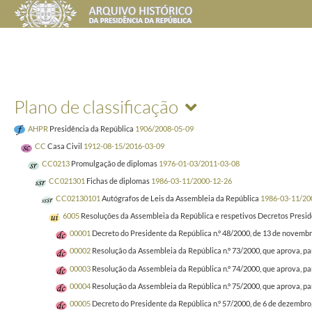
Plano de classificação
AHPR
Presidência da República
1906/2008-05-09
CC
Casa Civil
1912-08-15/2016-03-09
CC0213
Promulgação de diplomas
1976-01-03/2011-03-08
CC021301
Fichas de diplomas
1986-03-11/2000-12-26
CC02130101
Autógrafos de Leis da Assembleia da República
1986-03-11/20
6005
Resoluções da Assembleia da República e respetivos Decretos Presid
00001
Decreto do Presidente da República n.º 48/2000, de 13 de novembro
00002
Resolução da Assembleia da República n.º 73/2000, que aprova, par
00003
Resolução da Assembleia da República n.º 74/2000, que aprova, pa
00004
Resolução da Assembleia da República n.º 75/2000, que aprova, pa
00005
Decreto do Presidente da República n.º 57/2000, de 6 de dezembro