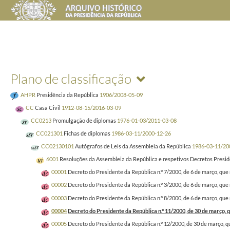
Plano de classificação
AHPR
Presidência da República
1906/2008-05-09
CC
Casa Civil
1912-08-15/2016-03-09
CC0213
Promulgação de diplomas
1976-01-03/2011-03-08
CC021301
Fichas de diplomas
1986-03-11/2000-12-26
CC02130101
Autógrafos de Leis da Assembleia da República
1986-03-11/20
6001
Resoluções da Assembleia da República e respetivos Decretos Presid
00001
Decreto do Presidente da República n.º 7/2000, de 6 de março, qu
00002
Decreto do Presidente da República n.º 3/2000, de 6 de março, que
00003
Decreto do Presidente da República n.º 8/2000, de 6 de março, que
00004
Decreto do Presidente da República n.º 11/2000, de 30 de março, 
00005
Decreto do Presidente da República n.º 12/2000, de 30 de março, 