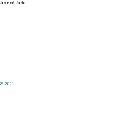
tro e cópia do
939-2021