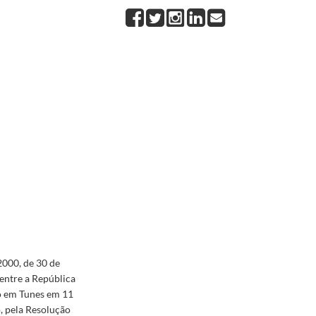
da na Haia em 14 de maio de 1954, aprovada, para ratificação, pela Resolução da Assembleia d
sa e a República Tunisina, assinado em Tunes em 11 de maio de 1998, aprovado, para ratificaç
2000, de 30 de
 entre a República
do em Tunes em 11
, pela Resolução