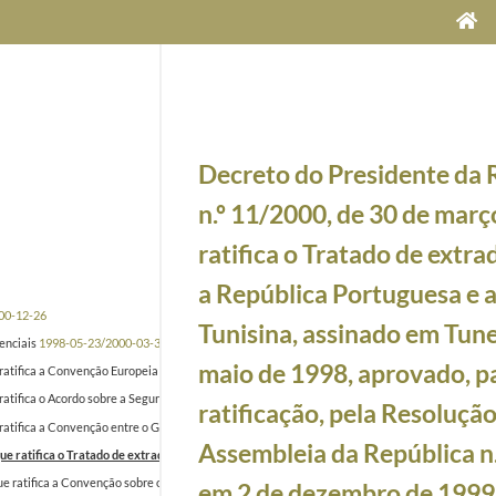
Decreto do Presidente da 
n.º 11/2000, de 30 de març
ratifica o Tratado de extra
a República Portuguesa e 
00-12-26
Tunisina, assinado em Tun
enciais
1998-05-23/2000-03-30
maio de 1998, aprovado, p
e ratifica a Convenção Europeia sobre a Nacionalidade, aberta à assinatura dos Estados memb
 ratifica o Acordo sobre a Segurança da Informação entre os Estados parte do Tratado do Atlân
ratificação, pela Resolução
 ratifica a Convenção entre o Governo da República Portuguesa e o Governo da República da Ín
Assembleia da República n
que ratifica o Tratado de extradição entre a República Portuguesa e a República Tunisina, as
que ratifica a Convenção sobre o reconhecimento das qualificações relativas ao ensino superi
em 2 de dezembro de 1999