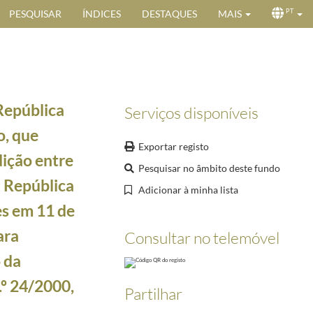
PESQUISAR
ÍNDICES
DESTAQUES
MAIS
PT
República
Serviços disponíveis
o, que
Exportar registo
dição entre
Pesquisar no âmbito deste fundo
a República
Adicionar à minha lista
es em 11 de
ara
Consultar no telemóvel
ros do Conselho da Europa em Estrasburgo em 26 de novembro de 1997, aprovada, para ratifica
tico Norte, concluído em Bruxelas em 6 de março de 1997, aprovado, para ratificação, pela Re
 da
dia para evitar a dupla tributação e prevenir a evasão fiscal em matéria de impostos sobre o
.º 24/2000,
sinado em Tunes em 11 de maio de 1998, aprovado, para ratificação, pela Resolução da Assemb
Partilhar
or na Região Europa, aberta à assinatura dos Estados membros do Conselho da Europa em Lisboa