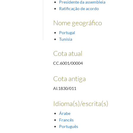
Presidente da assembleia
Ratificação de acordo
Nome geográfico
Portugal
Tunísia
Cota atual
CC.6001/00004
Cota antiga
AI.1830/011
Idioma(s)/escrita(s)
Árabe
Francês
Português