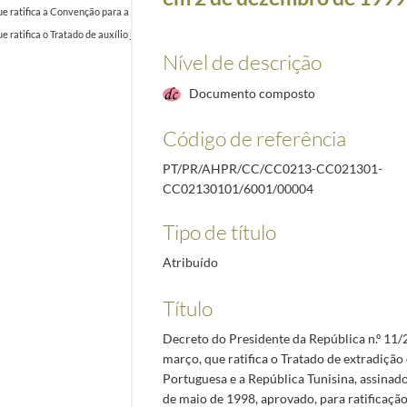
ue ratifica a Convenção para a proteção dos bens culturais em caso de conflito armado, adota
ue ratifica o Tratado de auxílio judiciário mútuo em matéria penal entra a República Portugue
Nível de descrição
Documento composto
Código de referência
PT/PR/AHPR/CC/CC0213-CC021301-
CC02130101/6001/00004
Tipo de título
Atribuído
Título
Decreto do Presidente da República n.º 11/
março, que ratifica o Tratado de extradição
Portuguesa e a República Tunisina, assina
de maio de 1998, aprovado, para ratificação