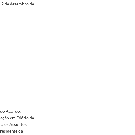
m 2 de dezembro de
o do Acordo,
cação em Diário da
ara os Assuntos
Presidente da