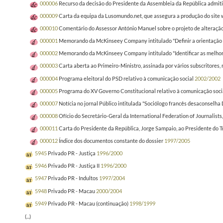
000006
Recurso da decisão do Presidente da Assembleia da República admitin
000009
Carta da equipa da Lusomundo.net, que assegura a produção do site 
000010
Comentário do Assessor António Manuel sobre o projeto de alteração 
000001
Memorando da McKinseey Company intitulado "Definir a orientação est
000002
Memorando da McKinseey Company intitulado "Identificar as melhores 
000003
Carta aberta ao Primeiro-Ministro, assinada por vários subscritores,
000004
Programa eleitoral do PSD relativo à comunicação social
2002/2002
000005
Programa do XV Governo Constitucional relativo à comunicação soci
000007
Notícia no jornal Público intitulada "Sociólogo francês desaconselha
000008
Ofício do Secretário-Geral da International Federation of Journalis
000011
Carta do Presidente da República, Jorge Sampaio, ao Presidente do Tri
000012
Índice dos documentos constante do dossier
1997/2005
5945
Privado PR - Justiça
1996/2000
5946
Privado PR - Justiça II
1996/2000
5947
Privado PR - Indultos
1997/2004
5948
Privado PR - Macau
2000/2004
5949
Privado PR - Macau (continuação)
1998/1999
(...)