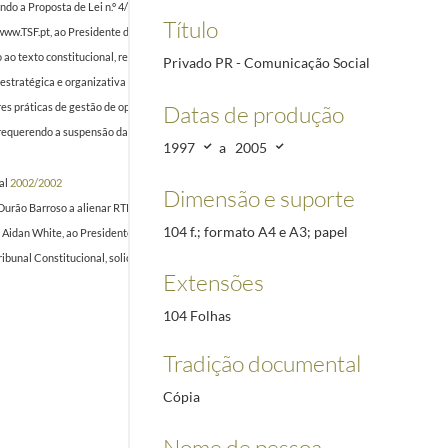
do a Proposta de Lei n.º 4/IX, que visa retirar ao Conselho de Opinião da RTP a competência p
Título
www.TSF.pt, ao Presidente da República, Jorge Sampaio, solicitando apoio para despedimento 
ao texto constitucional, relativo a um órgão regulador da Comunicação Social
2003/2003
Privado PR - Comunicação Social
ratégica e organizativa da RTP no contexto de uma visão de futuro do setor de televisão e m
Datas de produção
práticas de gestão de operadores de serviço público de televisão aplicáveis no caso RTP", à 
 requerendo a suspensão da ideia de reestruturar a Antena 2 em termos que alterem o seu perfi
1997
a
2005
al
2002/2002
Dimensão e suporte
 Durão Barroso a alienar RTP2", referindo-se a Dominique Wolton, que falou na conferência "Fa
104 f.; formato A4 e A3; papel
ts, Aidan White, ao Presidente da República, Jorge Sampaio, com cópias ao Primeiro-Ministr
bunal Constitucional, solicitando a apreciação da constitucionalidade do artigo 1.º e do art.º 
Extensões
104 Folhas
Tradição documental
Cópia
Nome de pessoa