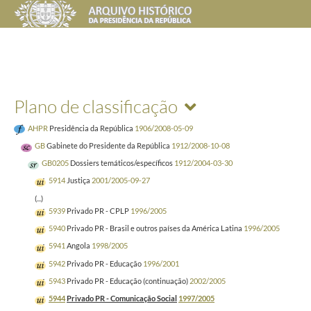
Plano de classificação
AHPR
Presidência da República
1906/2008-05-09
GB
Gabinete do Presidente da República
1912/2008-10-08
GB0205
Dossiers temáticos/específicos
1912/2004-03-30
5914
Justiça
2001/2005-09-27
(...)
5939
Privado PR - CPLP
1996/2005
5940
Privado PR - Brasil e outros países da América Latina
1996/2005
5941
Angola
1998/2005
5942
Privado PR - Educação
1996/2001
5943
Privado PR - Educação (continuação)
2002/2005
5944
Privado PR - Comunicação Social
1997/2005