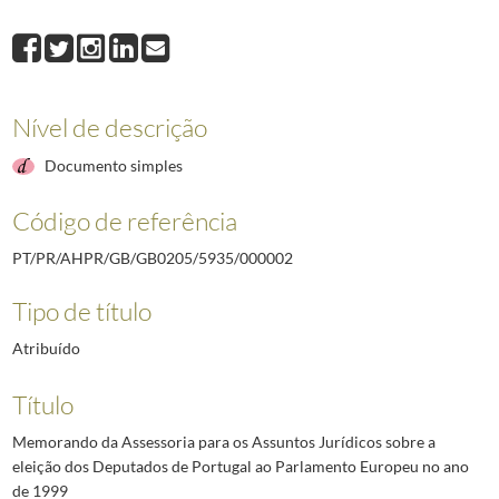
000008
Notas para entrevista do Presidente da República, Jorge Sampaio, na 
000009
Índice dos documentos constantes no dossier
1999/2005
Nível de descrição
Documento simples
Código de referência
PT/PR/AHPR/GB/GB0205/5935/000002
Tipo de título
Atribuído
Título
Memorando da Assessoria para os Assuntos Jurídicos sobre a
eleição dos Deputados de Portugal ao Parlamento Europeu no ano
de 1999