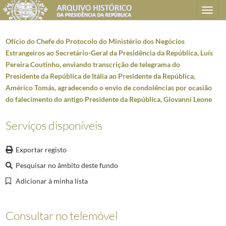
Toggle
navigation
Ofício do Chefe do Protocolo do Ministério dos Negócios
Estrangeiros ao Secretário-Geral da Presidência da República, Luís
Pereira Coutinho, enviando transcrição de telegrama do
Plano de classificação
Presidente da República de Itália ao Presidente da República,
Américo Tomás, agradecendo o envio de condolências por ocasião
AHPR
Presidência da República
1906/2008-05-09
do falecimento do antigo Presidente da República, Giovanni Leone
GB
Gabinete do Presidente da República
1912/2008-10-08
GB0207
Mensagens de felicitações e condolências
1946-01-02/2005-04-02
Serviços disponíveis
0512
Correspondência para ou de altas individualidades estrangeiras
1958-08
000001
Telegrama de Frei Ernesto Paterno di Castelo de Caraci da Ordem Mil
Exportar registo
(...)
Pesquisar no âmbito deste fundo
000197
Ofício do Chefe do Protocolo do Ministério dos Negócios Estrangeiro
000198
Ofício do Chefe do Protocolo do Ministério dos Negócios Estrangeir
Adicionar à minha lista
000199
Ofício do Chefe do Protocolo do Ministério dos Negócios Estrangeiro
000200
Ofício do Chefe do Protocolo do Ministério dos Negócios Estrangeir
Consultar no telemóvel
000201
Ofício do Chefe do Protocolo do Ministério dos Negócios Estrangeiro