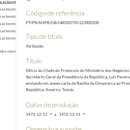
os ao Secretário-Geral da Presidência da República, Luís Pereira Coutinho, enviando em an
s ao Secretário-Geral da Presidência da República, Luís Pereira Coutinho, enviando em anexo
Código de referência
s ao Secretário-Geral da Presidência da República, Luís Pereira Coutinho, enviando transcriç
PT/PR/AHPR/GB/GB0207/0512/000200
s ao Secretário-Geral da Presidência da República, Luís Pereira Coutinho, enviando em anexo
s ao Secretário-Geral da Presidência da República, Luís Pereira Coutinho, enviando em anexo 
Tipo de título
s ao Secretário-Geral da Presidência da República, Luís Pereira Coutinho, enviando em anexo
Atribuído
o e convidando o Presidente da República, Américo Tomás, a patrocinar uma Exposição Interna
Título
Ofício do Chefe do Protocolo do Ministério dos Negócios 
Secretário-Geral da Presidência da República, Luís Pereir
enviando em anexo carta da Rainha da Dinamarca ao Pres
República, Américo Tomás
Datas de produção
1972-12-11
a
1972-12-11
Dimensão e suporte