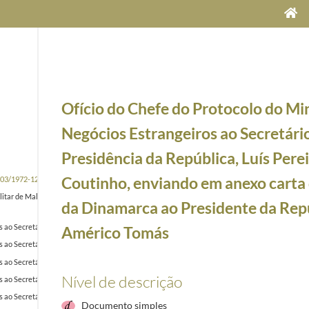
Ofício do Chefe do Protocolo do Min
Negócios Estrangeiros ao Secretári
Presidência da República, Luís Pere
Coutinho, enviando em anexo carta
-03/1972-12-28
itar de Malta ao Presidente da República eleito, Américo Tomás, saudando-o pela sua eleição
da Dinamarca ao Presidente da Repú
s ao Secretário-Geral da Presidência da República, Luís Pereira Coutinho, enviando carta de 
Américo Tomás
s ao Secretário-Geral da Presidência da República, Luís Pereira Coutinho, enviando carta de
s ao Secretário-Geral da Presidência da República, Luís Pereira Coutinho, enviando carta do
Nível de descrição
os ao Secretário-Geral da Presidência da República, Luís Pereira Coutinho, enviando em ane
s ao Secretário-Geral da Presidência da República, Luís Pereira Coutinho, enviando em anexo
Documento simples