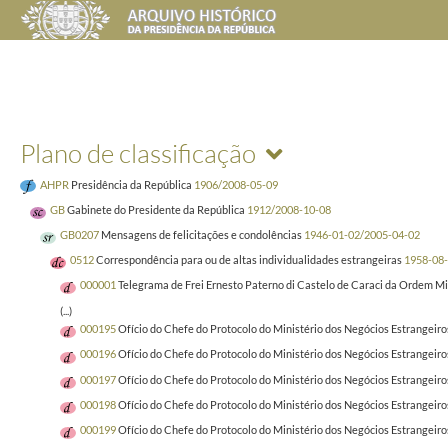
Plano de classificação
AHPR
Presidência da República
1906/2008-05-09
GB
Gabinete do Presidente da República
1912/2008-10-08
GB0207
Mensagens de felicitações e condolências
1946-01-02/2005-04-02
0512
Correspondência para ou de altas individualidades estrangeiras
1958-08
000001
Telegrama de Frei Ernesto Paterno di Castelo de Caraci da Ordem Mil
(...)
000195
Ofício do Chefe do Protocolo do Ministério dos Negócios Estrangeiro
000196
Ofício do Chefe do Protocolo do Ministério dos Negócios Estrangeiro
000197
Ofício do Chefe do Protocolo do Ministério dos Negócios Estrangeiro
000198
Ofício do Chefe do Protocolo do Ministério dos Negócios Estrangeir
000199
Ofício do Chefe do Protocolo do Ministério dos Negócios Estrangeiro