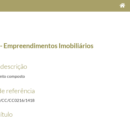
 - Empreendimentos Imobiliários
 descrição
nto composto
e referência
/CC/CC0216/1418
ítulo