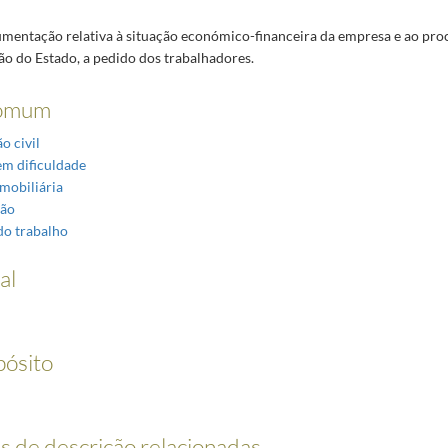
entação relativa à situação económico-financeira da empresa e ao pro
ão do Estado, a pedido dos trabalhadores.
omum
o civil
m dificuldade
mobiliária
ção
do trabalho
al
pósito
 de descrição relacionadas