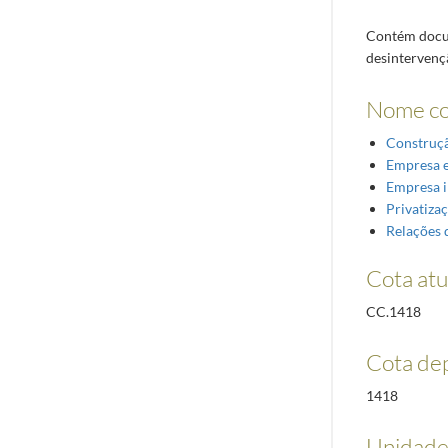
Contém docum
desintervenç
Nome c
Construçã
Empresa e
Empresa i
Privatiza
Relações 
Cota atu
CC.1418
Cota de
1418
Unidades