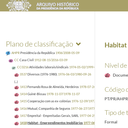
Plano de classificação
Habitat
AHPR
Presidência da República
1906/2008-05-09
CC
Casa Civil
1912-08-15/2016-03-09
Nível de
CC0216
Atividades laborais/sindicais
1974-05-02/1999-02-23
0537
Diversos (1976-1980).
1976-06-03/1980-09-26
Docume
(...)
1413
Fernando Rosa de Almeida, Herdeiros
1978-07-24/1978-11-07
Código d
1414
Guiné-Bissau
1978-11-07/1978-11-07
PT/PR/AHPR
1415
Cooperação com as ex-colónias
1976-12-09/1977-05-02
1416
Mutual, Companhia de Seguros
1977-06-27/1977-07-05
Tipo de t
1417
Empreital - Empreitadas Gerais, SARL
1977-04-25/1979-02-09
Formal
1418
Habitat - Empreendimentos Imobiliários
1977-06-01/1979-01-05