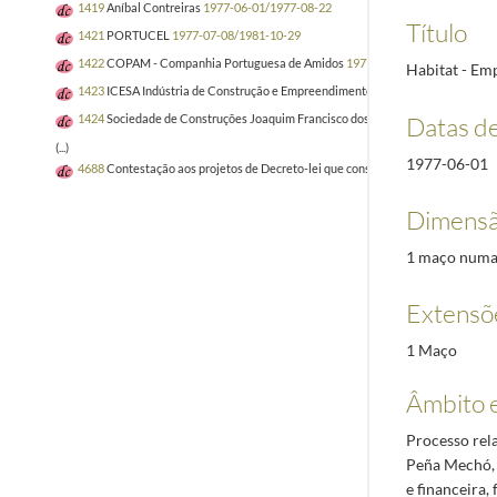
1419
Aníbal Contreiras
1977-06-01/1977-08-22
Título
1421
PORTUCEL
1977-07-08/1981-10-29
1422
COPAM - Companhia Portuguesa de Amidos
1977-09-27/1977-12-14
Habitat - Em
1423
ICESA Indústria de Construção e Empreendimentos Turísticos
1977-03-02
Datas d
1424
Sociedade de Construções Joaquim Francisco dos Santos
1977-09-30/197
(...)
1977-06-01
4688
Contestação aos projetos de Decreto-lei que constam do Boletim do Trabal
Dimensã
1 maço numa
Extensõ
1 Maço
Âmbito 
Processo rel
Peña Mechó, 
e financeira,