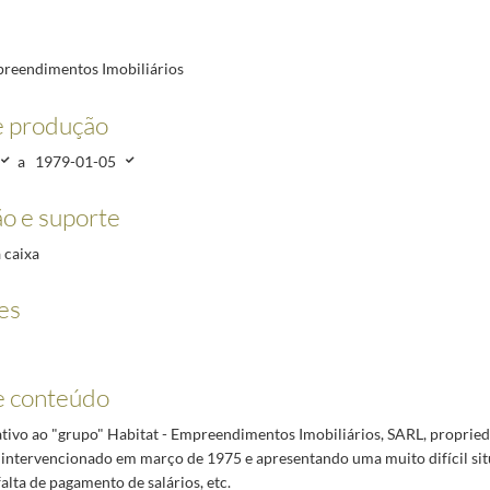
preendimentos Imobiliários
/1979-02-12
e produção
7-09-30
a
1979-01-05
ho e Emprego, Separata n.º 3, de 30 de junho de 1998
1998-07-28/1998-11-06
o e suporte
 caixa
es
e conteúdo
ativo ao "grupo" Habitat - Empreendimentos Imobiliários, SARL, proprie
intervencionado em março de 1975 e apresentando uma muito difícil si
 falta de pagamento de salários, etc.