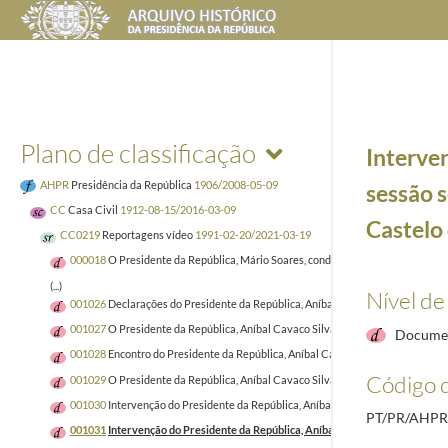
Plano de classificação
Interven
AHPR
Presidência da República
1906/2008-05-09
sessão 
CC
Casa Civil
1912-08-15/2016-03-09
Castelo 
CC0219
Reportagens vídeo
1991-02-20/2021-03-19
000018
O Presidente da República, Mário Soares, condecora servidores do Esta
(...)
Nível de
001026
Declarações do Presidente da República, Aníbal Cavaco Silva, após a a
001027
O Presidente da República, Aníbal Cavaco Silva, faz declarações à marg
Documen
001028
Encontro do Presidente da República, Aníbal Cavaco Silva, com o Pres
Código d
001029
O Presidente da República, Aníbal Cavaco Silva, faz declarações à marg
001030
Intervenção do Presidente da República, Aníbal Cavaco Silva, na inau
PT/PR/AHPR
001031
Intervenção do Presidente da República, Aníbal Cavaco Silva, na sessã