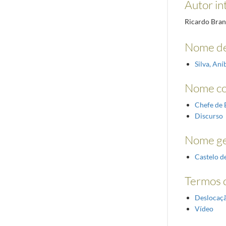
Autor in
Ricardo Bra
Nome de
Silva, An
Nome c
Chefe de 
Discurso
Nome ge
Castelo d
Termos d
Deslocaçã
Vídeo