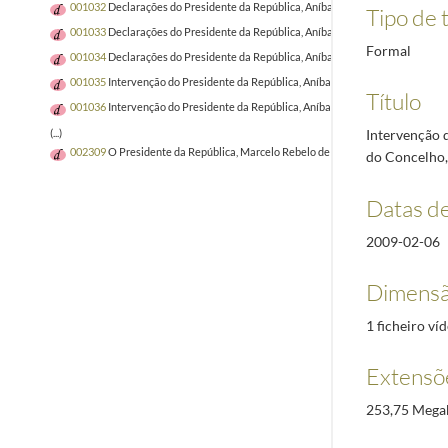
001032
Declarações do Presidente da República, Aníbal Cavaco Silva, à marge
Tipo de t
001033
Declarações do Presidente da República, Aníbal Cavaco Silva, à marge
Formal
001034
Declarações do Presidente da República, Aníbal Cavaco Silva, aos jorna
001035
Intervenção do Presidente da República, Aníbal Cavaco Silva, no final 
Título
001036
Intervenção do Presidente da República, Aníbal Cavaco Silva, na Sess
Intervenção d
(...)
002309
O Presidente da República, Marcelo Rebelo de Sousa, na reunião do Co
do Concelho, 
Datas d
2009-02-06
Dimensã
1 ficheiro v
Extensõ
253,75 Mega