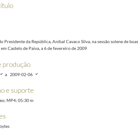
m da inauguração do núcleo sede do Museu de Sines e Casa Vasco da Gama, no Castelo de Sin
ítulo
m da inauguração da sede da União das Misericórdias Portuguesas, Lisboa, a 25 novembro 200
listas após a inauguração do CAT, em Oliveira do Arda, freguesia de Raiva, Castelo de Paiva, a
do almoço da EPIS – Empresários pela Inclusão Social, no Lapa Palace, Lisboa, a 25 novembro 2
ão Solene do Dia da Cidade da Guarda, a 27 novembro 2008
2008-11-27/2008-11-27
o Presidente da República, Aníbal Cavaco Silva, na sessão solene de boa
nselho de Estado com a participação da Presidente da Comissão Europeia, Ursula von der Leye
em Castelo de Paiva, a 6 de fevereiro de 2009
e produção
a
2009-02-06
o e suporte
ídeo; MP4; 05:30 m
es
bytes