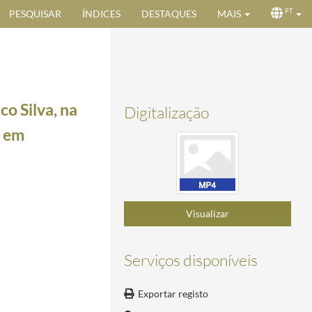
PESQUISAR
ÍNDICES
DESTAQUES
MAIS
PT
o Silva, na
Digitalização
, em
-20/1991-02-20
08
2008-11-21/2008-11-21
Visualizar
 janeiro de 2009
2009-01-31/2009-01-31
mbro 2008
2008-11-21/2008-11-21
Serviços disponíveis
 janeiro de 2009
2009-01-31/2009-01-31
vembro 2008
2008-11-24/2008-11-24
Exportar registo
2009-02-06/2009-02-06