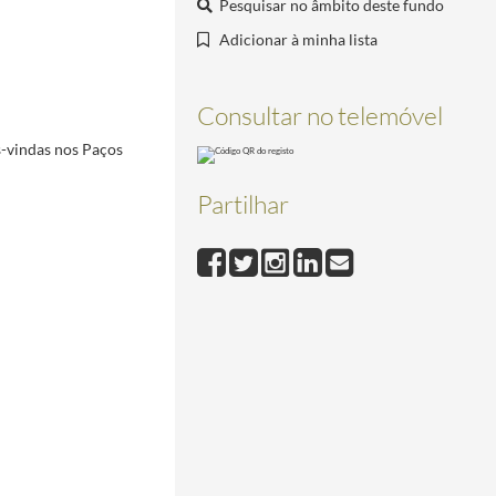
Pesquisar no âmbito deste fundo
es, a 24 novembro 2008
2008-11-24/2008-11-24
8
2008-11-25/2008-11-25
Adicionar à minha lista
 6 de fevereiro de 2009
2009-02-06/2009-02-06
008
2008-11-25/2008-11-25
Consultar no telemóvel
s-vindas nos Paços
n, no Palácio da Cidadela de Cascais, a 29 setembro de 2020
2020-09-29/2020-09-29
Partilhar