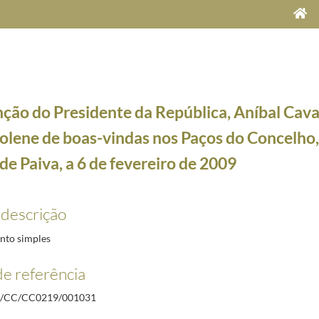
ção do Presidente da República, Aníbal Cavac
solene de boas-vindas nos Paços do Concelho
de Paiva, a 6 de fevereiro de 2009
do, na Sala dos Embaixadores do Palácio Nacional da Ajuda, a 20 de fevereiro de 1991
1991-02
 descrição
bertura do III Conselho para a Globalização da COTEC, Penha Longa, Sintra, a 21 novembro 20
em do torneio de golfe “Taça Portugal Solidário”, no Hotel Quinta da Marinha, Cascais, a 31 de
to simples
idente da Federação da Rússia, Dmitri Medvedev, na Fortaleza do Guincho, Cascais, a 21 nove
e referência
em do torneio de golfe “Taça Portugal Solidário”, no Hotel Quinta da Marinha, Cascais, a 31 de
guração do núcleo sede do Museu de Sines e Casa Vasco da Gama, no Castelo de Sines, a 24 no
/CC/CC0219/001031
o solene de boas-vindas nos Paços do Concelho, em Castelo de Paiva, a 6 de fevereiro de 2009