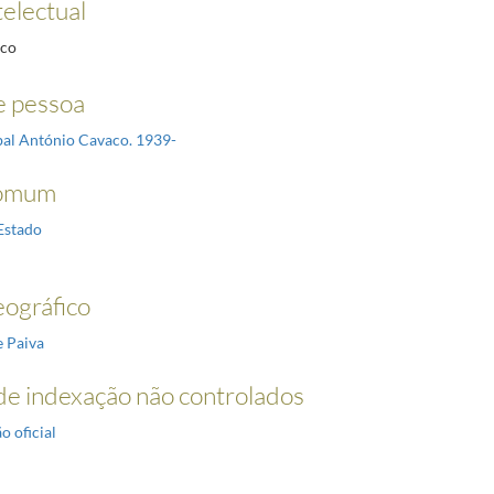
telectual
nco
 pessoa
íbal António Cavaco. 1939-
omum
Estado
ográfico
e Paiva
e indexação não controlados
o oficial