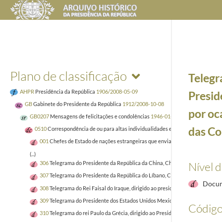
Plano de classificação
Telegr
AHPR
Presidência da República
1906/2008-05-09
Presid
GB
Gabinete do Presidente da República
1912/2008-10-08
por oc
GB0207
Mensagens de felicitações e condolências
1946-01-02/2005-04-02
das C
0510
Correspondência de ou para altas individualidades estrangeiras
1952-02
001
Chefes de Estado de nações estrangeiras que enviaram cumprimentos a Su
(...)
Nível 
306
Telegrama do Presidente da República da China, Chiang Kai Shek, dirig
307
Telegrama do Presidente da República do Líbano, Camille Chamoun, diri
Docum
308
Telegrama do Rei Faisal do Iraque, dirigido ao presidente do Conselho,
309
Telegrama do Presidente dos Estados Unidos Mexicanos, Adolfo Ruiz Cort
Código
310
Telegrama do rei Paulo da Grécia, dirigido ao Presidente da República,