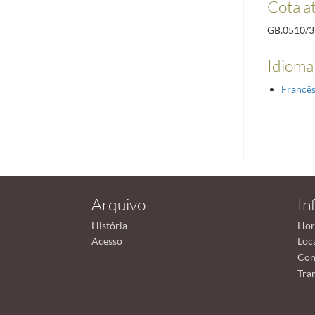
Cota a
GB.0510/3
Idioma(
Francê
Arquivo
In
História
Hor
Acesso
Loc
Con
Tra