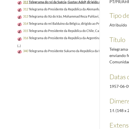
PT/PR/AH
311
Telegrama do rei da Suécia, Gustav Adolf, dirigido ao Presidente da R
312
Telegrama do Presidente da República da Alemanha, Theodor Huss, dirig
Tipo de
313
Telegrama do Xá do Irão, Mohammad Reza Pahlavi, dirigido ao President
314
Telegrama do rei Balduino da Bélgica, dirigido ao Presidente da Repúbl
Atribuído
315
Telegrama do Presidente da República do Chile, Carlos Ibanez, dirigido
Título
316
Telegrama do Presidente da República da Argentina, Pedro Eugenio Aram
(...)
Telegrama d
340
Telegrama do Presidente Sukarno da República da Indonésia, dirigido ao
enviando f
Comunidad
Datas 
1957-06-0
Dimens
1 f. (148 x
Extens