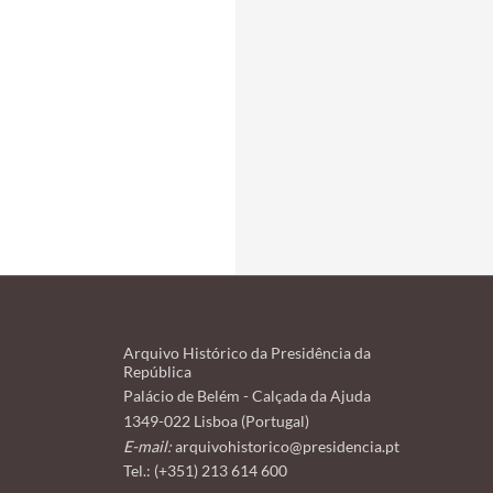
Arquivo Histórico da Presidência da
República
Palácio de Belém - Calçada da Ajuda
1349-022 Lisboa (Portugal)
E-mail:
arquivohistorico@presidencia.pt
Tel.: (+351) 213 614 600