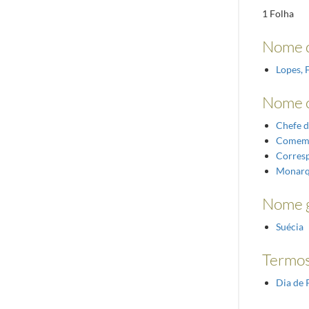
1 Folha
Nome 
Lopes, 
Nome 
Chefe d
Comem
Corres
Monarq
Nome g
Suécia
Termos
Dia de 