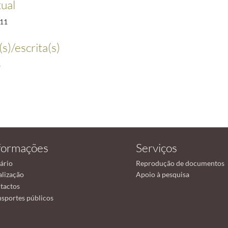
tual
11
s)/escrita(s)
s
formações
Serviços
ário
Reprodução de documentos
alização
Apoio à pesquisa
tactos
nsportes públicos