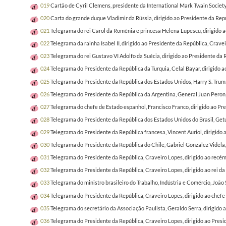
019
Cartão de Cyril Clemens, presidente da International Mark Twain Societ
020
Carta do grande duque Vladimir da Rússia, dirigido ao Presidente da Rep
021
Telegrama do rei Carol da Roménia e princesa Helena Lupescu, dirigido ao
022
Telegrama da rainha Isabel II, dirigido ao Presidente da República, Cravei
023
Telegrama do rei Gustavo VI Adolfo da Suécia, dirigido ao Presidente da
024
Telegrama do Presidente da República da Turquia, Celal Bayar, dirigido 
025
Telegrama do Presidente da República dos Estados Unidos, Harry S. Truma
026
Telegrama do Presidente da República da Argentina, General Juan Peron, 
027
Telegrama do chefe de Estado espanhol, Francisco Franco, dirigido ao Pr
028
Telegrama do Presidente da República dos Estados Unidos do Brasil, Getu
029
Telegrama do Presidente da República francesa, Vincent Auriol, dirigid
030
Telegrama do Presidente da República do Chile, Gabriel Gonzalez Videla
031
Telegrama do Presidente da República, Craveiro Lopes, dirigido ao recém 
032
Telegrama do Presidente da República, Craveiro Lopes, dirigido ao rei da 
033
Telegrama do ministro brasileiro do Trabalho, Indústria e Comércio, Joã
034
Telegrama do Presidente da República, Craveiro Lopes, dirigido ao chefe
035
Telegrama do secretário da Associação Paulista, Geraldo Serra, dirigido
036
Telegrama do Presidente da República, Craveiro Lopes, dirigido ao Pres