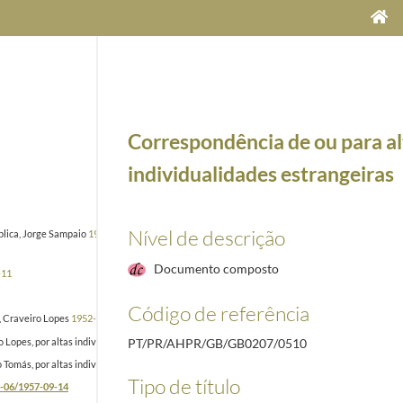
Correspondência de ou para al
individualidades estrangeiras
Nível de descrição
blica, Jorge Sampaio
1996-04-24/2000-05-31
Documento composto
-11
Código de referência
, Craveiro Lopes
1952-12-29/1958-04-18
Lopes, por altas individualidades estrangeiras e outras
1956-12-15/1956-12-29
PT/PR/AHPR/GB/GB0207/0510
Tomás, por altas individualidades estrangeiras e outras
1958-12-15/1959-12-22
Tipo de título
-06/1957-09-14