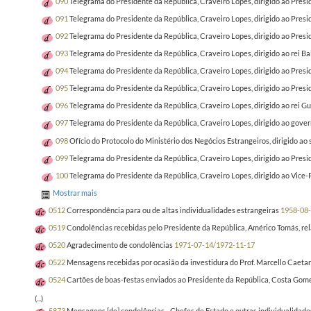
090
Telegrama do Presidente da República, Craveiro Lopes, dirigido ao Presid
091
Telegrama do Presidente da República, Craveiro Lopes, dirigido ao Presid
092
Telegrama do Presidente da República, Craveiro Lopes, dirigido ao Pres
093
Telegrama do Presidente da República, Craveiro Lopes, dirigido ao rei Bal
094
Telegrama do Presidente da República, Craveiro Lopes, dirigido ao Presi
095
Telegrama do Presidente da República, Craveiro Lopes, dirigido ao Preside
096
Telegrama do Presidente da República, Craveiro Lopes, dirigido ao rei Gus
097
Telegrama do Presidente da República, Craveiro Lopes, dirigido ao gove
098
Ofício do Protocolo do Ministério dos Negócios Estrangeiros, dirigido a
099
Telegrama do Presidente da República, Craveiro Lopes, dirigido ao Presid
100
Telegrama do Presidente da República, Craveiro Lopes, dirigido ao Vice-
Mostrar mais
0512
Correspondência para ou de altas individualidades estrangeiras
1958-08
0519
Condolências recebidas pelo Presidente da República, Américo Tomás, rela
0520
Agradecimento de condolências
1971-07-14/1972-11-17
0522
Mensagens recebidas por ocasião da investidura do Prof. Marcello Caet
0524
Cartões de boas-festas enviados ao Presidente da República, Costa Gom
(...)
5873
Mensagens [de] condolências - Chefes de Estado e outras individualidades