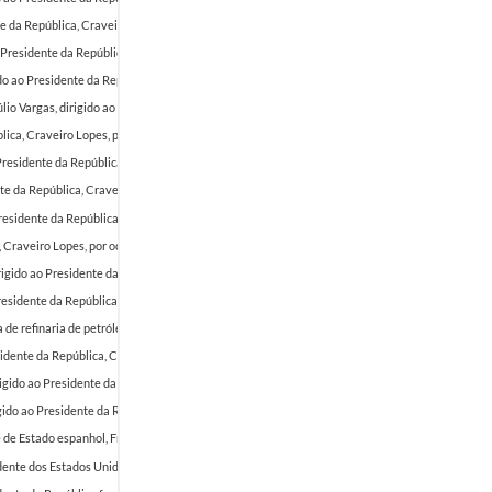
nte da República, Craveiro Lopes, por ocasião da comemoração do Dia de Portugal, de Camões
ao Presidente da República, Craveiro Lopes, por ocasião da comemoração do Dia de Portugal,
do ao Presidente da República, Craveiro Lopes, por ocasião da comemoração do Dia de Portu
úlio Vargas, dirigido ao Presidente da República, Craveiro Lopes, por ocasião da comemoraç
pública, Craveiro Lopes, por ocasião da comemoração do Dia de Portugal, de Camões e das Com
o Presidente da República, Craveiro Lopes, por ocasião da comemoração do Dia de Portugal, 
ente da República, Craveiro Lopes, por ocasião da comemoração do Dia de Portugal, de Camõe
 Presidente da República, Craveiro Lopes, por ocasião da comemoração do Dia de Portugal, d
ica, Craveiro Lopes, por ocasião da comemoração do Dia de Portugal, de Camões e das Comunid
rigido ao Presidente da República, Craveiro Lopes, por ocasião da comemoração do Dia de P
 Presidente da República, Craveiro Lopes, por ocasião da comemoração do Dia de Portugal, d
de refinaria de petróleo, CPIM, dirigido ao Presidente da República, Craveiro Lopes, por o
esidente da República, Craveiro Lopes, por ocasião da comemoração do Dia de Portugal, de C
irigido ao Presidente da República, Craveiro Lopes, por ocasião da comemoração do Dia de P
o ao Presidente da República, Craveiro Lopes, agradecendo as felicitações por ocasião da fes
de Estado espanhol, Francisco Franco, felicitando-o pela festa nacional de Espanha.
1954-07-
dente dos Estados Unidos da América, Dwight D. Eisenhouwer, felicitando-o pela festa nacional