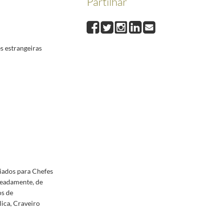
Partilhar
bro (proclamação da República) [1951, 1952, 1953]
1953/1953
5/1952-06-11
s estrangeiras
08/1953-06-08
 natalício.
1954-06-15/1954-06-15
 Péron.
1952-07-28/1952-07-31
ue lhe foi concedida, juntamente com o seu filho, Engenheiro António Franco Cabral, e ao admi
-22/1951-12-22
/1951-12-31
iados para Chefes
meadamente, de
os de
ica, Craveiro
-15