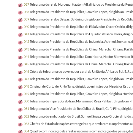
037
Telegrama do rei da Noruega, Haatom VII, dirigido ao Presidente da Repúb
038
Telegrama do Presidente da República, Craveiro Lopes, dirigido ao Presid
039
Telegrama do rei dos Belgas, Balduino, dirigido ao Presidente da Repúbl
040
Telegrama do Presidente da República de El Salvador, Óscar Osório, diri
041
Telegrama do Presidente da República do Equador, Velasco Ibarra, dirigi
042
Telegrama do Presidente da República da Indonésia, Achmed Soekarno, di
043
Telegrama do Presidente da República da China, Marechal Chiang Kai She
044
Telegrama do Presidente da República Dominicana, Hector Bienvenido Truj
045
Telegrama do Presidente da República da China, Marechal Chiang Kai She
046
Cópia de telegrama do governador geral da União da África do Sul, E. J. 
047
Telegrama do Presidente da República, Craveiro Lopes, dirigido ao Presid
048
Original de Carta de R. Ho Tung, dirigida ao ministro dos Negócios Estr
049
Telegrama do Presidente da República, Craveiro Lopes, dirigido a Humbert
050
Telegrama do imperador do Irão, Mohammad Reza Pahlavi, dirigido ao Pr
051
Telegrama do Vice Presidente da República do Brasil, Café Filho, dirigid
052
Telegrama do embaixador do Brasil, Samuel Sousa Leao Gracie, dirigido a
053
Chefes de Estado de nações estrangeiras que enviaram cumprimentos a Su
054
Quadro com indicação das festas nacionais com indicação dos países, da