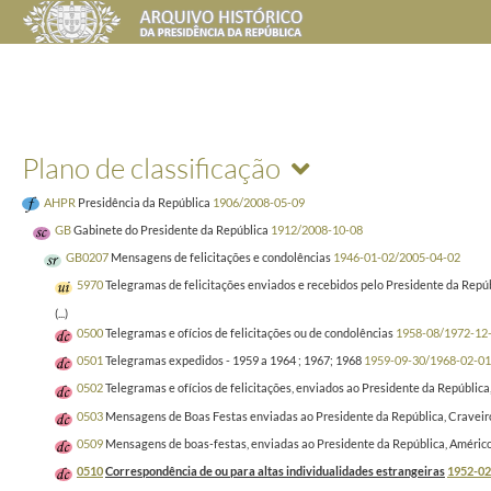
Plano de classificação
AHPR
Presidência da República
1906/2008-05-09
GB
Gabinete do Presidente da República
1912/2008-10-08
GB0207
Mensagens de felicitações e condolências
1946-01-02/2005-04-02
5970
Telegramas de felicitações enviados e recebidos pelo Presidente da Repú
(...)
0500
Telegramas e ofícios de felicitações ou de condolências
1958-08/1972-12
0501
Telegramas expedidos - 1959 a 1964 ; 1967; 1968
1959-09-30/1968-02-01
0502
Telegramas e ofícios de felicitações, enviados ao Presidente da República
0503
Mensagens de Boas Festas enviadas ao Presidente da República, Craveiro 
0509
Mensagens de boas-festas, enviadas ao Presidente da República, Américo 
0510
Correspondência de ou para altas individualidades estrangeiras
1952-02