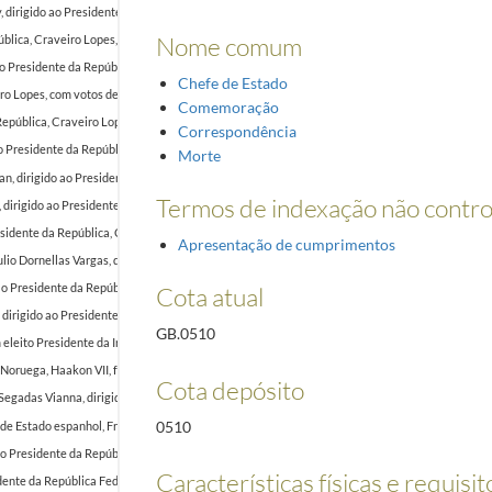
y, dirigido ao Presidente da República, Craveiro Lopes, informando-o da sua eleição como me
Nome comum
ública, Craveiro Lopes, apelando em favor da Rússia
1952-02-29/1952-02-29
 Presidente da República, Craveiro Lopes, com votos de feliz aniversário.
1952-04-18/1952-0
Chefe de Estado
ro Lopes, com votos de feliz aniversário.
1952-04-16/1952-04-16
Comemoração
 República, Craveiro Lopes, com felicitações por ocasião do 10 de junho, Dia de Portugal, de
Correspondência
ao Presidente da República, Craveiro Lopes, com felicitações por ocasião do 10 de junho, Dia
Morte
n, dirigido ao Presidente da República, Craveiro Lopes, com felicitações por ocasião do 10 
Termos de indexação não contr
dirigido ao Presidente da República, Craveiro Lopes, com felicitações por ocasião do 10 de 
esidente da República, Craveiro Lopes, com felicitações por ocasião do 10 de junho, Dia de P
Apresentação de cumprimentos
lio Dornellas Vargas, dirigido ao Presidente da República, Craveiro Lopes, felicitando-o e a
o ao Presidente da República, Craveiro Lopes, felicitando-o e ao povo português pela comemor
Cota atual
, dirigido ao Presidente da República, Craveiro Lopes, felicitando-o e ao povo português pel
GB.0510
eleito Presidente da Irlanda, Sean O' Ceallaigh, felicitando-o no primeiro dia do seu mandato.
Noruega, Haakon VII, felicitando-o pelo seu aniversário.
1952-07-03/1952-07-03
Cota depósito
o Segadas Vianna, dirigido ao Presidente da República, Craveiro Lopes, agradecendo o bom acol
0510
 de Estado espanhol, Francisco Franco, felicitando-o pela comemoração do golpe de Estado.
19
 ao Presidente da República, Craveiro Lopes, apresentando despedidas na sua partida para Mad
Características físicas e requisit
idente da República Federal Alemã, Thodore Heuss, apresentando condolências pelo faleciment