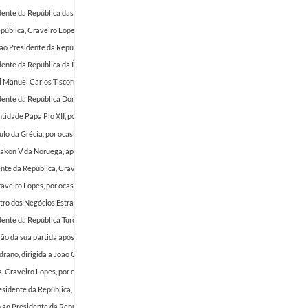
dente da República das Filipinas, Ramon Magsaysay, desejando felicidades no dia da sua toma
 República, Craveiro Lopes, lamentando não poder comparecer à receção e desejando um bom A
do ao Presidente da República, Craveiro Lopes, desejando um bom Ano Novo
1953-01-11/1953-0
nte da República da Índia, Rajendra Prasad, desejando felicidades no dia nacional da Índia, 26
 Manuel Carlos Tiscornia , dirigido ao Presidente da República, Craveiro Lopes, saudando as f
idente da República Dominicana, Hector B. Trujillo, por ocasião da comemoração da proclamaçã
ntidade Papa Pio XII, por ocasião da comemoração do 15.º aniversário de coroação.
1954-03-12
ulo da Grécia, por ocasião da comemoração da festa nacional do país.
1954-03-25/1954-03-29
aakon V da Noruega, apresentando condolências à família real.
1954-04-05/1954-04-08
nte da República, Craveiro Lopes, por ocasião do seu aniversário.
1954-04-12/1954-04-12
aveiro Lopes, por ocasião do seu aniversário.
1954-04-13/1954-04-13
inistro dos Negócios Estrangeiros, Paulo A. V. Cunha, dirigida ao Presidente da República, Crav
dente da República Turca, Djelal Bayar, cumprimentando-o pela sua reeleição.
1954-05-15/195
sião da sua partida após visita oficial a Portugal, enviando um esquadrão a acompanhá-la.
1954
ano, dirigida a João Carlos Craveiro Lopes, ajudante do Presidente da República, Craveiro 
ica, Craveiro Lopes, por ocasião da comemoração do Dia de Portugal, de Camões e das Comuni
Presidente da República, Craveiro Lopes, por ocasião da comemoração do Dia de Portugal, de
 ao Presidente da República, Craveiro Lopes, por ocasião da comemoração do Dia de Portuga