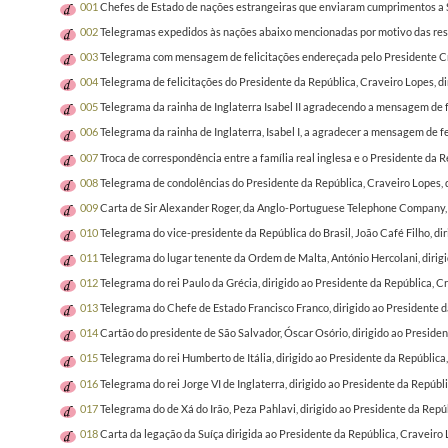
001
Chefes de Estado de nações estrangeiras que enviaram cumprimentos a Su
002
Telegramas expedidos às nações abaixo mencionadas por motivo das resp
003
Telegrama com mensagem de felicitações endereçada pelo Presidente Crave
004
Telegrama de felicitações do Presidente da República, Craveiro Lopes, dir
005
Telegrama da rainha de Inglaterra Isabel II agradecendo a mensagem de 
006
Telegrama da rainha de Inglaterra, Isabel I, a agradecer a mensagem de f
007
Troca de correspondência entre a família real inglesa e o Presidente da R
008
Telegrama de condolências do Presidente da República, Craveiro Lopes, d
009
Carta de Sir Alexander Roger, da Anglo-Portuguese Telephone Company, dir
010
Telegrama do vice-presidente da República do Brasil, João Café Filho, di
011
Telegrama do lugar tenente da Ordem de Malta, António Hercolani, dirigi
012
Telegrama do rei Paulo da Grécia, dirigido ao Presidente da República, C
013
Telegrama do Chefe de Estado Francisco Franco, dirigido ao Presidente d
014
Cartão do presidente de São Salvador, Óscar Osório, dirigido ao Preside
015
Telegrama do rei Humberto de Itália, dirigido ao Presidente da República
016
Telegrama do rei Jorge VI de Inglaterra, dirigido ao Presidente da Repúbl
017
Telegrama do de Xá do Irão, Peza Pahlavi, dirigido ao Presidente da Repú
018
Carta da legação da Suíça dirigida ao Presidente da República, Craveiro 