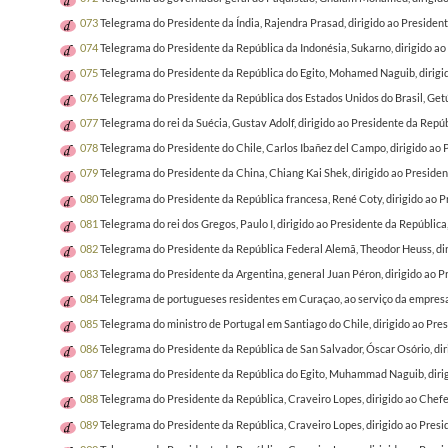
073
Telegrama do Presidente da Índia, Rajendra Prasad, dirigido ao Preside
074
Telegrama do Presidente da República da Indonésia, Sukarno, dirigido 
075
Telegrama do Presidente da República do Egito, Mohamed Naguib, dirigi
076
Telegrama do Presidente da República dos Estados Unidos do Brasil, Get
077
Telegrama do rei da Suécia, Gustav Adolf, dirigido ao Presidente da Re
078
Telegrama do Presidente do Chile, Carlos Ibañez del Campo, dirigido a
079
Telegrama do Presidente da China, Chiang Kai Shek, dirigido ao Presid
080
Telegrama do Presidente da República francesa, René Coty, dirigido ao
081
Telegrama do rei dos Gregos, Paulo I, dirigido ao Presidente da Repúbl
082
Telegrama do Presidente da República Federal Alemã, Theodor Heuss, di
083
Telegrama do Presidente da Argentina, general Juan Péron, dirigido ao
084
Telegrama de portugueses residentes em Curaçao, ao serviço da empresa 
085
Telegrama do ministro de Portugal em Santiago do Chile, dirigido ao Pr
086
Telegrama do Presidente da República de San Salvador, Óscar Osório, d
087
Telegrama do Presidente da República do Egito, Muhammad Naguib, dirigid
088
Telegrama do Presidente da República, Craveiro Lopes, dirigido ao Chefe 
089
Telegrama do Presidente da República, Craveiro Lopes, dirigido ao Presi