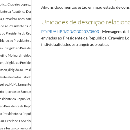
lica, Craveiro Lopes, agradecendo as felicitações pelo seu 40.º aniversário.
1952-08-13/1952
Alguns documentos estão em mau estado de cons
ente da República Dominicana, Rafael Leonidas Trijillo, por ocasião da sua tomada de posse.
1
ica, Craveiro Lopes, com felicitações por ocasião do 10 de junho, Dia de Portugal, de Camões 
Unidades de descrição relacion
gido ao Presidente da República, Craveiro Lopes, com felicitações por ocasião da comemoração
PT/PR/AHPR/GB/GB0207/0503
- Mensagens de b
do ao Presidente da República, Craveiro Lopes, com felicitações por ocasião da comemoração d
enviadas ao Presidente da República, Craveiro Lop
rigido ao Presidente da República, Craveiro Lopes, com felicitações por ocasião da comemora
individualidades estrangeiras e outras
k, dirigido ao Presidente da República, Craveiro Lopes, com felicitações por ocasião da come
illo Molina, dirigido ao Presidente da República, Craveiro Lopes, com felicitações por ocasi
k, dirigido ao Presidente da República, Craveiro Lopes, agradecendo a mensagem por ocasião
Jansen, dirigido ao Presidente da República, Craveiro Lopes, agradecendo o convite para visit
ente eleito dos Estados Unidos da América, Dwight D. Eisenhouwer, felicitando-o pela sua elei
angeiros, M. M. Sarmento Rodrigues, agradecendo ao Presidente da República Craveiro Lopes a
o II, conde de Sarre, enviando condolências por ocasião do falecimento da rainha, sua mãe.
1
esidente da República, Craveiro Lopes, felicitando-o pelas comemorações do dia 1 de dezembr
o ao Presidente da República, Craveiro Lopes, com votos de feliz Ano Novo.
1952-12-19/1952-1
o Presidente da República, Craveiro Lopes, com votos de feliz Ano Novo.
1952-12-25/1952-12
a Excelência o Senhor Presidente da República pelo Natal e Ano Novo, pelo 10 de junho (Dia d
tas e festas comemorativas
1952/1952