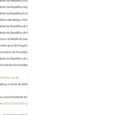
ente da República francesa, René Coty, felicitando-o pela festa nacional de França.
1954-07-1
ente da República Argentina, Juan Péron, felicitando-o pela festa nacional da Argentina.
1954
idente da República Federal da Alemanha, Theodore Heuss, felicitando-o pela sua tomada de po
duino dos Belgas, felicitando-o pelo dia nacional da Bélgica.
1954-07-21/1954-07-28
dente da República do Egito, Mohammad Naguib, felicitando-o pela festa nacional.
1954-07-23
nte da República do Equador, Velasco Ibarra, felicitando-o pelo dia da festa nacional.
1954-08
tavo VI Adolfo da Suécia, felicitando-o pelo seu aniversário e pelo dia da festa nacional.
1954
rnador geral do Paquistão, Ghulam Mohamed, felicitando-o pelo dia nacional.
1954-08-14/1954
o secretário da Presidência da República, informando que o Presidente da República de Cuba, R
ente da República da Indonésia, Sukarno, felicitando-o pelo dia nacional.
1954-08-17/1954-09
Presidente dos Estados Unidos da República do Brasil, Café Filho, apresentando condolências 
-03/1972-12-28
tivas à morte de António de Oliveira Salazar, em 27 de julho de 1970
1970-07-17/1970-09-05
ano como Presidente do Conselho
1968-09/1968-10-09
es
1975-12-31/1975-12-31
 - Ponte de Castelo de Paiva (Entre-os-Rios) - 4 de Março de 2001
2001-03-05/2001-05-04