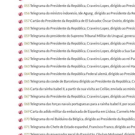
055
Telegrama do Presidente da República, Craveiro Lopes, dirigido ao Presi
056
Telegrama do ministro indonésio, Ide Agung , dirigido ao Presidente da
057
Cartão do Presidente da República de El Salvador, Óscar Osório, dirigi
058
Telegrama do Presidente da República, Craveiro Lopes, dirigido ao Preside
059
Telegrama do presidente do Supremo Tribunal Militar do Uruguai, general
060
Telegrama do Presidente da República, Craveiro Lopes, dirigido ao Pres
061
Telegrama do Presidente da República, Craveiro Lopes, dirigido a Sua Sa
062
Telegrama do Presidente da República, Craveiro Lopes, dirigido ao rei Pa
063
Telegrama do Presidente da República, Craveiro Lopes, dirigido ao rei H
064
Telegrama do Presidente da República Federal alemã, dirigido ao Preside
065
Telegrama do conde de Barcelona dirigido ao Presidente da República, Cr
066
Carta da rainha Isabel II, a partir da sua visita ao Ceilão, enviada ao m
067
Telegrama do Presidente da República, Craveiro Lopes, dirigido ao Presi
068
Telegrama das forças navais portuguesas para a rainha Isabel II, por oca
069
Carta do adido militar da embaixada de Espanha em Lisboa, Carmelo Medr
070
Telegrama do rei Balduino da Bélgica, dirigido ao Presidente da Repúbl
071
Telegrama do Chefe de Estado espanhol, Francisco Franco, dirigido ao 
072
Telegrama do governador geral do Paquistão, Ghulam Mohamed, dirigido