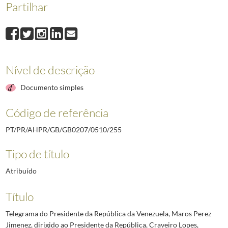
Partilhar
255
Telegrama do Presidente da República da Venezuela, Maros Perez Jime
256
Telegrama do Chefe de Estado espanhol, Francisco Franco, dirigido ao
257
Telegrama do Presidente da República dos Estados Unidos Mexicanos, Ad
258
Telegrama do Presidente da República da Turquia, Celel Bayar, dirigid
259
Telegrama do rei Gustav Adolf da Suécia, dirigido ao Presidente da Re
Nível de descrição
260
Telegrama do presidente do Conselho de Ministros da Tunísia, Habit Bo
(...)
Documento simples
340
Telegrama do Presidente Sukarno da República da Indonésia, dirigido ao
Código de referência
PT/PR/AHPR/GB/GB0207/0510/255
Tipo de título
Atribuído
Título
Telegrama do Presidente da República da Venezuela, Maros Perez
Jimenez, dirigido ao Presidente da República, Craveiro Lopes,