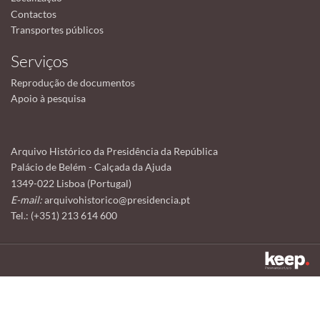
Contactos
Transportes públicos
Serviços
Reprodução de documentos
Apoio à pesquisa
Arquivo Histórico da Presidência da República
Palácio de Belém - Calçada da Ajuda
1349-022 Lisboa (Portugal)
E-mail:
arquivohistorico@presidencia.pt
Tel.: (+351) 213 614 600
Este sítio utiliza cookies para tornar a sua utilização mais agradável.
Ao continuar a utilizá-lo reconhece e aceita a nossa
política de cookies