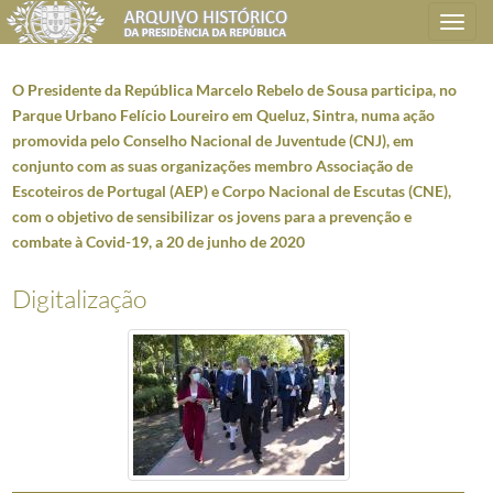
Toggle
navigation
O Presidente da República Marcelo Rebelo de Sousa participa, no
Parque Urbano Felício Loureiro em Queluz, Sintra, numa ação
promovida pelo Conselho Nacional de Juventude (CNJ), em
Plano de classificação
conjunto com as suas organizações membro Associação de
Escoteiros de Portugal (AEP) e Corpo Nacional de Escutas (CNE),
AHPR
Presidência da República
1906/2008-05-09
com o objetivo de sensibilizar os jovens para a prevenção e
CC
Casa Civil
1912-08-15/2016-03-09
combate à Covid-19, a 20 de junho de 2020
CC0218
Reportagens fotográficas
1959/2021-05-12
000001
Fotografias de Natal do Presidente da República, Aníbal Cavaco Silva 
Digitalização
(...)
007910
O Presidente da República Marcelo Rebelo de Sousa recebe, no Palácio
007911
Na sequência do adiamento, devido à pandemia, da apresentação do “M
007912
O Presidente da República Marcelo Rebelo de Sousa recebe, em audiênci
007913
O Presidente da República Marcelo Rebelo de Sousa recebe, em audiênci
007914
Na sequência da sua participação no #EstudoEmCasa, com uma aula sobre
007915
O Presidente da República Marcelo Rebelo de Sousa participa, no Parq